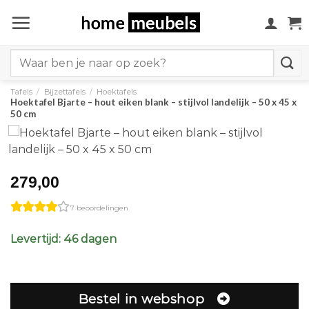
Ga
naar
inhoud
Search
for:
Tafels
/
Bijzettafels
/
Hoektafels
Hoektafel Bjarte – hout eiken blank – stijlvol landelijk – 50 x 45 x
50 cm
279,00
7 beoordelingen
Levertijd: 46 dagen
Bestel in webshop