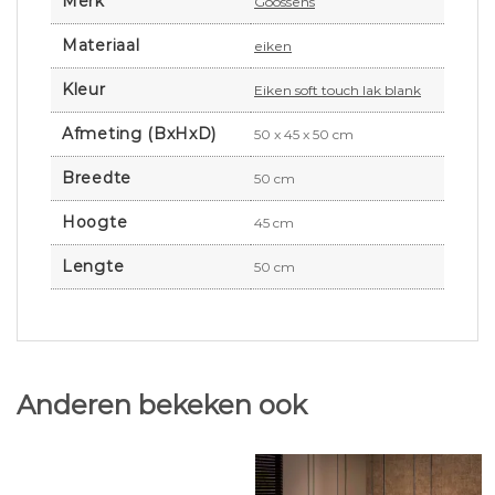
Merk
Goossens
Materiaal
eiken
Kleur
Eiken soft touch lak blank
Afmeting (BxHxD)
50 x 45 x 50 cm
Breedte
50 cm
Hoogte
45 cm
Lengte
50 cm
Anderen bekeken ook