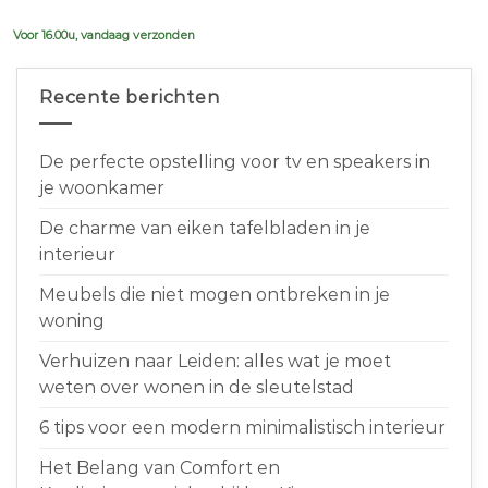
€639,00.
€599,00.
Voor 16.00u, vandaag verzonden
Recente berichten
De perfecte opstelling voor tv en speakers in
je woonkamer
De charme van eiken tafelbladen in je
interieur
Meubels die niet mogen ontbreken in je
woning
Verhuizen naar Leiden: alles wat je moet
weten over wonen in de sleutelstad
6 tips voor een modern minimalistisch interieur
Het Belang van Comfort en