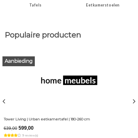
Tafels
Eetkamerstoelen
Populaire producten
Aanbieding
Tower Living | Urban eetkamertafel | 180-260 cm
Original
Current
599,00
639,00
price
price
9 review(s)
was:
is: