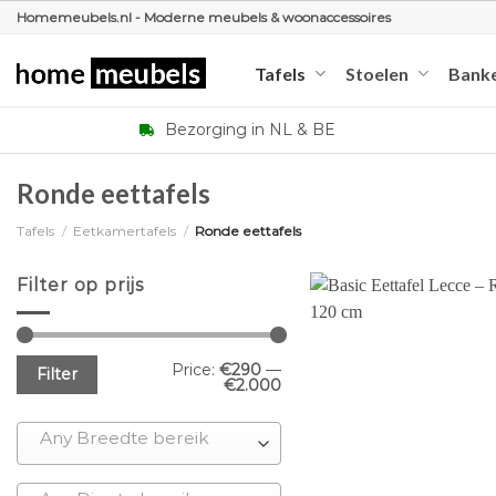
Ga
Homemeubels.nl - Moderne meubels & woonaccessoires
naar
inhoud
Tafels
Stoelen
Bank
Bezorging in NL & BE
Ronde eettafels
Tafels
/
Eetkamertafels
/
Ronde eettafels
Filter op prijs
Min
Max
Price:
€290
—
Filter
price
price
€2.000
Any Breedte bereik
+