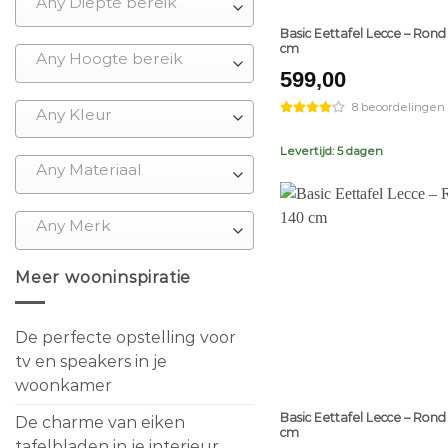
Any Diepte bereik
Basic Eettafel Lecce – Rond
cm
Any Hoogte bereik
599,00
8 beoordelingen
Any Kleur
Levertijd: 5 dagen
Any Materiaal
Any Merk
Meer wooninspiratie
De perfecte opstelling voor
tv en speakers in je
+
woonkamer
Basic Eettafel Lecce – Rond
De charme van eiken
cm
tafelbladen in je interieur