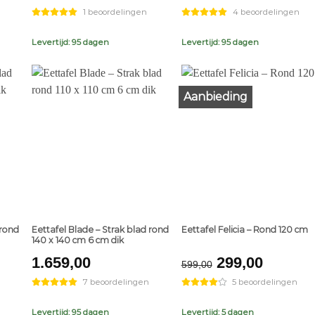
1 beoordelingen
4 beoordelingen
Levertijd: 95 dagen
Levertijd: 95 dagen
Aanbieding
+
+
 rond
Eettafel Blade – Strak blad rond
Eettafel Felicia – Rond 120 cm
140 x 140 cm 6 cm dik
Original
Curren
1.659,00
299,00
599,00
price
price
7 beoordelingen
5 beoordelingen
was:
is:
€599,00.
€299,0
Levertijd: 95 dagen
Levertijd: 5 dagen