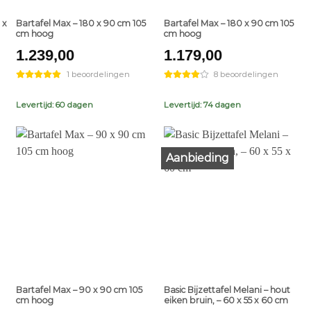
 x
Bartafel Max – 180 x 90 cm 105
Bartafel Max – 180 x 90 cm 105
cm hoog
cm hoog
1.239,00
1.179,00
1 beoordelingen
8 beoordelingen
Levertijd: 60 dagen
Levertijd: 74 dagen
Aanbieding
+
+
Bartafel Max – 90 x 90 cm 105
Basic Bijzettafel Melani – hout
cm hoog
eiken bruin, – 60 x 55 x 60 cm