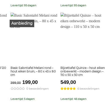
Levertijd: 95 dagen
Levertijd: 95 dagen
Aanbieding
+
+
d 120
Basic Salontafel Melani rond –
Bijzettafel Quinze – hout eiken
hout eiken bruin, – 80 x 45 x 80
onbewerkt – modern design –
cm
110 x 50 x 50 cm
Original
Current
199,00
549,00
399,00
price
price
0 beoordelingen
6 beoordelingen
was:
is:
€399,00.
€199,00.
Levertijd: 5 dagen
Levertijd: 46 dagen