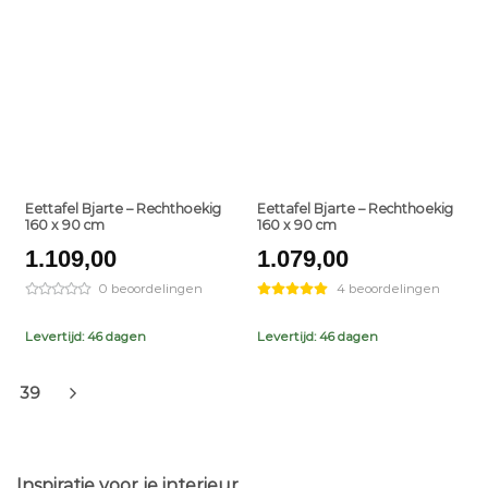
+
+
Eettafel Bjarte – Rechthoekig
Eettafel Bjarte – Rechthoekig
160 x 90 cm
160 x 90 cm
1.109,00
1.079,00
0 beoordelingen
4 beoordelingen
Levertijd: 46 dagen
Levertijd: 46 dagen
39
Inspiratie voor je interieur