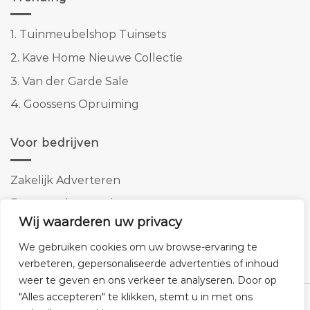
1.
Tuinmeubelshop Tuinsets
2.
Kave Home Nieuwe Collectie
3.
Van der Garde Sale
4.
Goossens Opruiming
Voor bedrijven
Zakelijk Adverteren
Banner advertenties
Wij waarderen uw privacy
Linkbuilding
We gebruiken cookies om uw browse-ervaring te
SEO copywriting
verbeteren, gepersonaliseerde advertenties of inhoud
weer te geven en ons verkeer te analyseren. Door op
"Alles accepteren" te klikken, stemt u in met ons