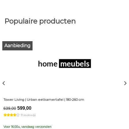
Populaire producten
Aanbieding
Tower Living | Urban eetkamertafel | 180-260 cm
Original
Current
599,00
639,00
price
price
9 review(s)
was:
is:
€639,00.
€599,00.
Voor 16.00u, vandaag verzonden