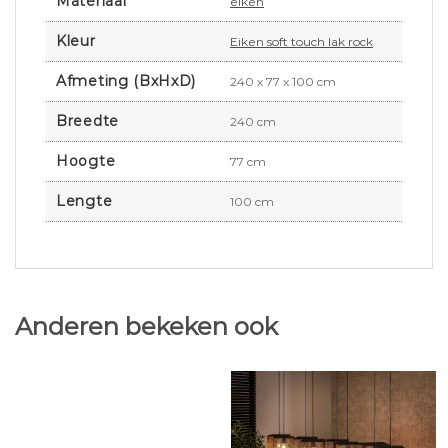
Materiaal
eiken
Kleur
Eiken soft touch lak rock
Afmeting (BxHxD)
240 x 77 x 100 cm
Breedte
240 cm
Hoogte
77 cm
Lengte
100 cm
Anderen bekeken ook