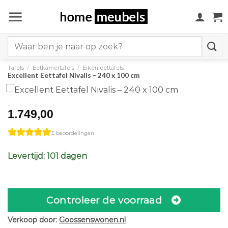
Ga
naar
inhoud
Search
for:
Tafels
/
Eetkamertafels
/
Eiken eettafels
Excellent Eettafel Nivalis – 240 x 100 cm
1.749,00
5 beoordelingen
Levertijd: 101 dagen
Controleer de voorraad
Verkoop door:
Goossenswonen.nl