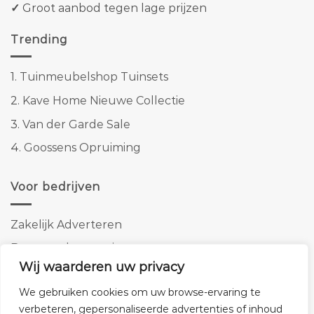
✓
Groot aanbod tegen lage prijzen
Trending
1.
Tuinmeubelshop Tuinsets
2.
Kave Home Nieuwe Collectie
3.
Van der Garde Sale
4.
Goossens Opruiming
Voor bedrijven
Zakelijk Adverteren
Banner advertenties
Wij waarderen uw privacy
Linkbuilding
We gebruiken cookies om uw browse-ervaring te
SEO copywriting
verbeteren, gepersonaliseerde advertenties of inhoud