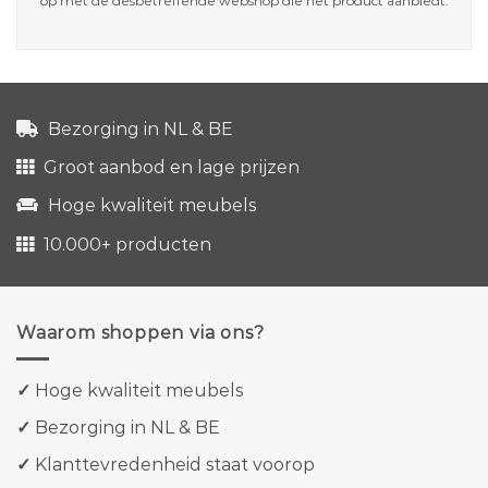
op met de desbetreffende webshop die het product aanbiedt.
Bezorging in NL & BE
Groot aanbod en lage prijzen
Hoge kwaliteit meubels
10.000+ producten
Waarom shoppen via ons?
✓
Hoge kwaliteit meubels
✓
Bezorging in NL & BE
✓
Klanttevredenheid staat voorop