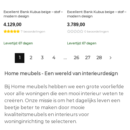
Excellent Bank Kubus beige – stof –
Excellent Bank Kubus beige – stof –
modern design
modern design
4.129,00
3.789,00
7 beoordelingen
0 beoordelingen
Levertijd: 67 dagen
Levertijd: 67 dagen
1
2
3
4
…
26
27
28
Home meubels - Een wereld van interieurdesign
Bij Home meubels hebben we een grote voorliefde
voor alle woningen die een mooi interieur weten te
creëren. Onze missie is om het dagelijks leven een
beetje beter te maken door mooie
kwaliteitsmeubels en interieurs voor
woninginrichting te selecteren.