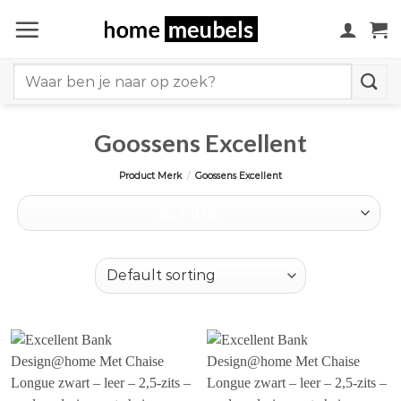
Ga
naar
inhoud
Search
for:
Goossens Excellent
Product Merk
/
Goossens Excellent
Filter