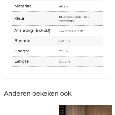
Materiaal
eiken
Eiken soft touch lak
Kleur
verweerd
Afmeting (BxHxD)
130 x 75 x 130 cm
Breedte
130 cm
Hoogte
75 cm
Lengte
130 cm
Anderen bekeken ook