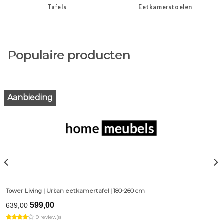
Tafels
Eetkamerstoelen
Populaire producten
Aanbieding
Tower Living | Urban eetkamertafel | 180-260 cm
Original
Current
599,00
639,00
price
price
9 review(s)
was:
is: