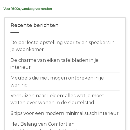
€639,00.
€599,00.
Voor 16.00u, vandaag verzonden
Recente berichten
De perfecte opstelling voor tv en speakers in
je woonkamer
De charme van eiken tafelbladen in je
interieur
Meubels die niet mogen ontbreken in je
woning
Verhuizen naar Leiden: alles wat je moet
weten over wonen in de sleutelstad
6 tips voor een modern minimalistisch interieur
Het Belang van Comfort en