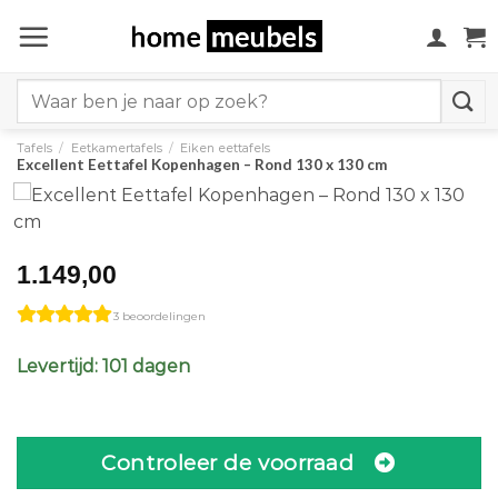
Ga
naar
inhoud
Search
for:
Tafels
/
Eetkamertafels
/
Eiken eettafels
Excellent Eettafel Kopenhagen – Rond 130 x 130 cm
1.149,00
3 beoordelingen
Levertijd: 101 dagen
Controleer de voorraad