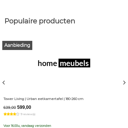
Populaire producten
Aanbieding
Tower Living | Urban eetkamertafel | 180-260 cm
Original
Current
599,00
639,00
price
price
9 review(s)
was:
is:
€639,00.
€599,00.
Voor 16.00u, vandaag verzonden