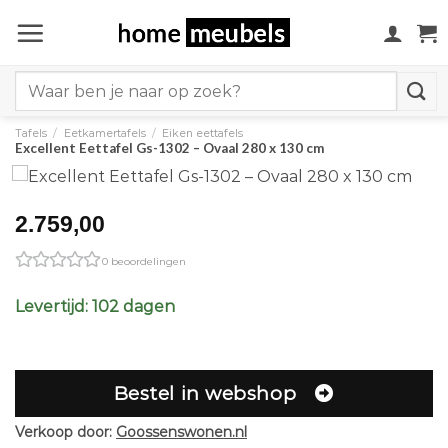
Ga
naar
inhoud
Search
for:
Tafels
/
Eetkamertafels
/
Eiken eettafels
Excellent Eettafel Gs-1302 – Ovaal 280 x 130 cm
2.759,00
0 beoordelingen
Levertijd: 102 dagen
Bestel in webshop
Verkoop door:
Goossenswonen.nl