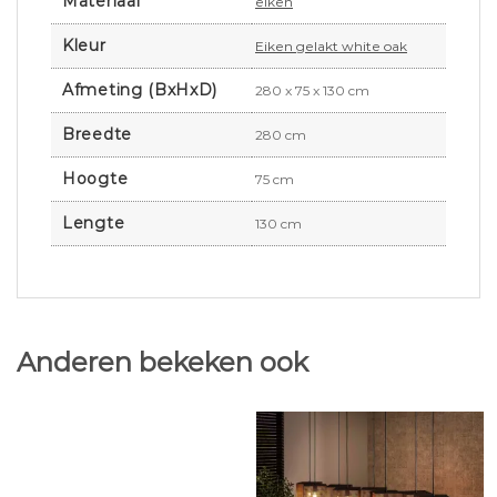
Materiaal
eiken
Kleur
Eiken gelakt white oak
Afmeting (BxHxD)
280 x 75 x 130 cm
Breedte
280 cm
Hoogte
75 cm
Lengte
130 cm
Anderen bekeken ook