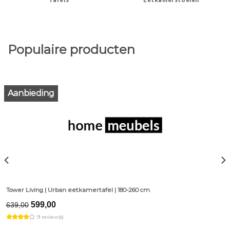
Populaire producten
Aanbieding
Tower Living | Urban eetkamertafel | 180-260 cm
Original
Current
599,00
639,00
price
price
9 review(s)
was:
is:
€639,00.
€599,00.