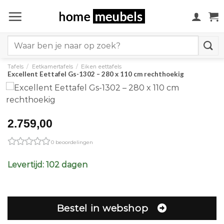
Ga
naar
inhoud
Search
for:
Tafels
/
Eetkamertafels
/
Eiken eettafels
Excellent Eettafel Gs-1302 – 280 x 110 cm rechthoekig
2.759,00
0 beoordelingen
Levertijd: 102 dagen
Bestel in webshop