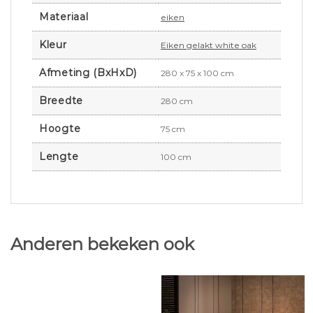
Materiaal
eiken
Kleur
Eiken gelakt white oak
Afmeting (BxHxD)
280 x 75 x 100 cm
Breedte
280 cm
Hoogte
75 cm
Lengte
100 cm
Anderen bekeken ook