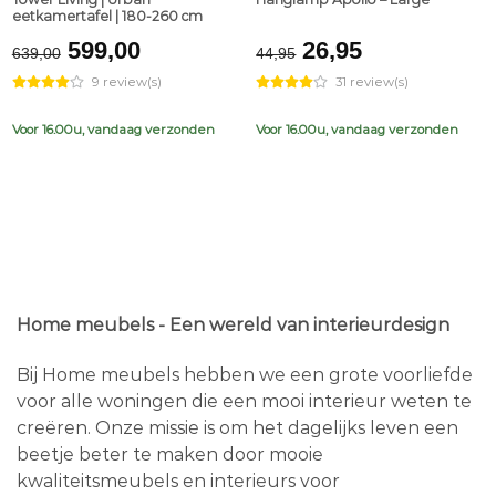
eetkamertafel | 180-260 cm
Original
Current
Original
Current
599,00
26,95
639,00
44,95
price
price
price
price
9 review(s)
31 review(s)
was:
is:
was:
is:
€639,00.
€599,00.
€44,95.
€26,95.
Voor 16.00u, vandaag verzonden
Voor 16.00u, vandaag verzonden
Home meubels - Een wereld van interieurdesign
Bij Home meubels hebben we een grote voorliefde
voor alle woningen die een mooi interieur weten te
creëren. Onze missie is om het dagelijks leven een
beetje beter te maken door mooie
kwaliteitsmeubels en interieurs voor