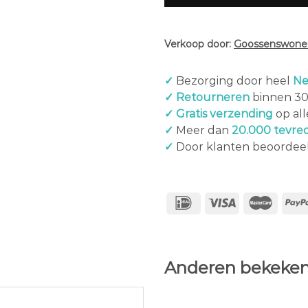
Verkoop door:
Goossenswonen
✓
Bezorging door heel
Ne
✓ Retourneren
binnen 3
✓ Gratis verzending
op al
✓
Meer dan
20.000 tevre
✓
Door klanten beoordee
Anderen bekeken