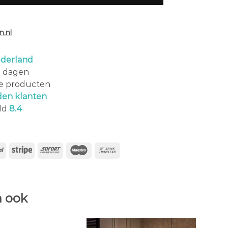
.nl
derland
0 dagen
le producten
den klanten
ld
8.4
 ook