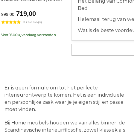
Het Belang van Comfort
Bed
Original
Current
719,00
999,00
price
price
Helemaal terug van weg
9 review(s)
was:
is:
Wat is de beste voorde
€999,00.
€719,00.
Voor 16.00u, vandaag verzonden
Er is geen formule om tot het perfecte
interieurontwerp te komen. Het is een individuele
en persoonlijke zaak waar je je eigen stijl en passie
moet vinden.
Bij Home meubels houden we van alles binnen de
Scandinavische interieurfilosofie, zowel klassiek als