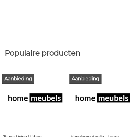
Populaire producten
Aanbieding
Aanbieding
Tower Living | Urban
Hanglamp Apollo – Large