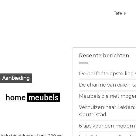
Tafels
Recente berichten
De perfecte opstelling
Aanbieding
De charme van eiken taf
Meubels die niet moge
Verhuizen naar Leiden:
sleutelstad
6 tips voor een modern 
Industrieel dressoir Nora | 200 cm