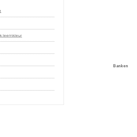
t
ak leemkleur
Banken