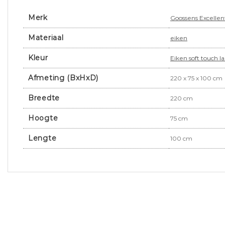
Merk
Goossens Excellen
Materiaal
eiken
Kleur
Eiken soft touch l
Afmeting (BxHxD)
220 x 75 x 100 cm
Breedte
220 cm
Hoogte
75 cm
Lengte
100 cm