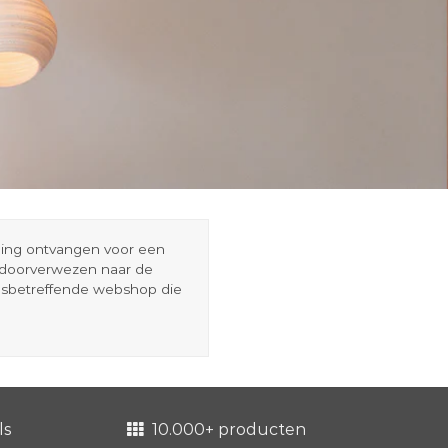
eding ontvangen voor een
r doorverwezen naar de
esbetreffende webshop die
ls
10.000+ producten