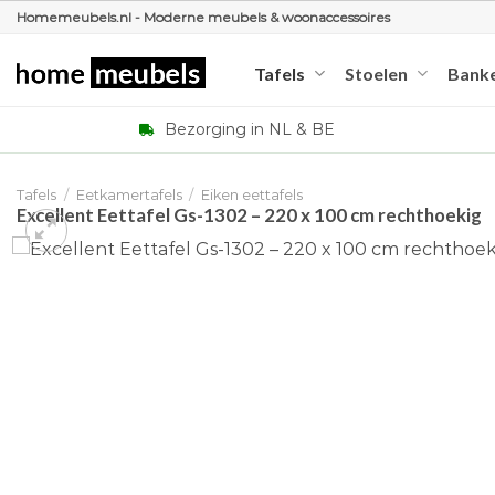
Ga
Homemeubels.nl - Moderne meubels & woonaccessoires
naar
inhoud
Tafels
Stoelen
Bank
Bezorging in NL & BE
Tafels
/
Eetkamertafels
/
Eiken eettafels
Excellent Eettafel Gs-1302 – 220 x 100 cm rechthoekig