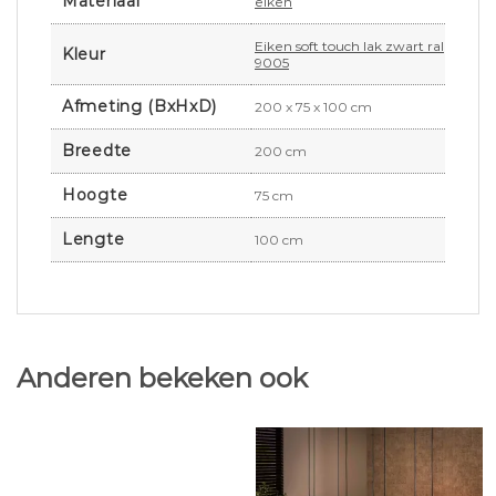
Materiaal
eiken
Eiken soft touch lak zwart ral
Kleur
9005
Afmeting (BxHxD)
200 x 75 x 100 cm
Breedte
200 cm
Hoogte
75 cm
Lengte
100 cm
Anderen bekeken ook