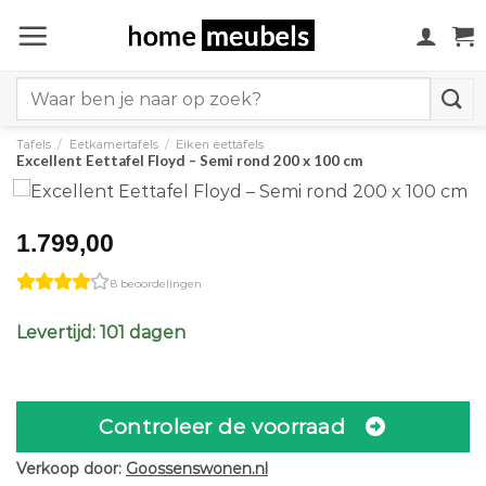
Ga
naar
inhoud
Search
for:
Tafels
/
Eetkamertafels
/
Eiken eettafels
Excellent Eettafel Floyd – Semi rond 200 x 100 cm
1.799,00
8 beoordelingen
Levertijd: 101 dagen
Controleer de voorraad
Verkoop door:
Goossenswonen.nl