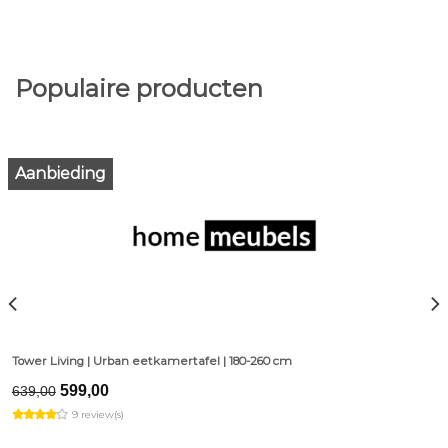
Populaire producten
Aanbieding
Tower Living | Urban eetkamertafel | 180-260 cm
Original
Current
599,00
639,00
price
price
9 review(s)
was:
is:
€639,00.
€599,00.