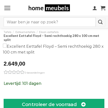
Ga
naar
inhoud
Search
for:
Tafels
/
Eetkamertafels
/
Eiken eettafels
Excellent Eettafel Floyd – Semi rechthoekig 280 x 100 cm met
split
2.649,00
0 beoordelingen
Levertijd: 101 dagen
Controleer de voorraad