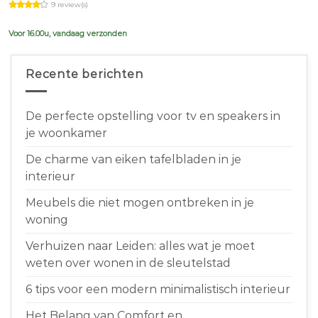
9 review(s)
was:
is:
€639,00.
€599,00.
Voor 16.00u, vandaag verzonden
Recente berichten
De perfecte opstelling voor tv en speakers in
je woonkamer
De charme van eiken tafelbladen in je
interieur
Meubels die niet mogen ontbreken in je
woning
Verhuizen naar Leiden: alles wat je moet
weten over wonen in de sleutelstad
6 tips voor een modern minimalistisch interieur
Het Belang van Comfort en