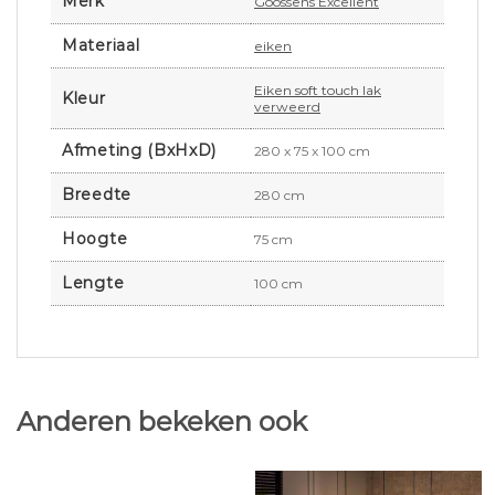
Merk
Goossens Excellent
Materiaal
eiken
Eiken soft touch lak
Kleur
verweerd
Afmeting (BxHxD)
280 x 75 x 100 cm
Breedte
280 cm
Hoogte
75 cm
Lengte
100 cm
Anderen bekeken ook