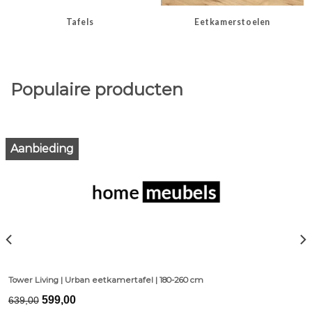
Tafels
Eetkamerstoelen
Populaire producten
Aanbieding
Tower Living | Urban eetkamertafel | 180-260 cm
Original
Current
599,00
639,00
price
price