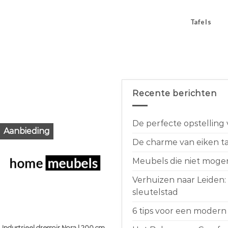
Tafels
Recente berichten
De perfecte opstelling
Aanbieding
De charme van eiken taf
Meubels die niet moge
Verhuizen naar Leiden:
sleutelstad
6 tips voor een modern 
Industrieel dressoir Nora | 200 cm