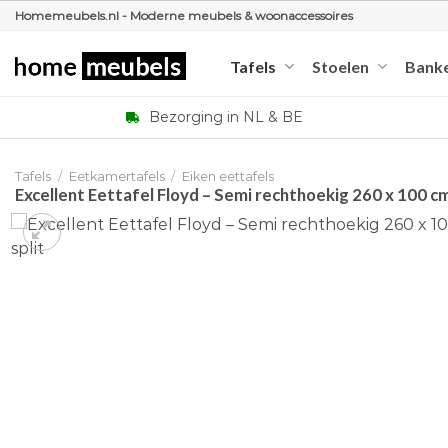
Ga
Homemeubels.nl - Moderne meubels & woonaccessoires
naar
inhoud
Tafels
Stoelen
Bank
Bezorging in NL & BE
Tafels
/
Eetkamertafels
/
Eiken eettafels
Excellent Eettafel Floyd – Semi rechthoekig 260 x 100 cm