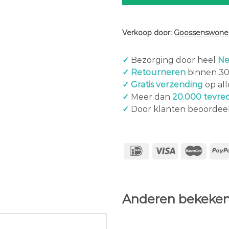
Verkoop door:
Goossenswonen
✓
Bezorging door heel
Ne
✓ Retourneren
binnen 3
✓ Gratis verzending
op al
✓
Meer dan
20.000 tevre
✓
Door klanten beoordee
Anderen bekeken