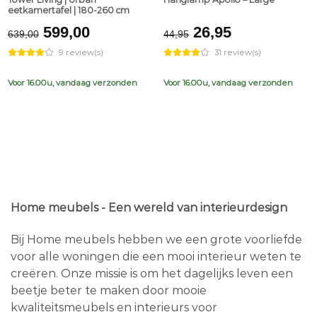
eetkamertafel | 180-260 cm
Original
Current
Original
Current
599,00
26,95
639,00
44,95
price
price
price
price
9 review(s)
31 review(s)
was:
is:
was:
is:
€639,00.
€599,00.
€44,95.
€26,95.
Voor 16.00u, vandaag verzonden
Voor 16.00u, vandaag verzonden
Home meubels - Een wereld van interieurdesign
Bij Home meubels hebben we een grote voorliefde
voor alle woningen die een mooi interieur weten te
creëren. Onze missie is om het dagelijks leven een
beetje beter te maken door mooie
kwaliteitsmeubels en interieurs voor