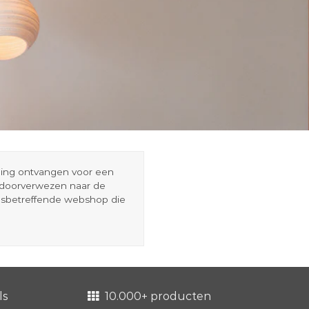
eding ontvangen voor een
r doorverwezen naar de
esbetreffende webshop die
ls
10.000+ producten