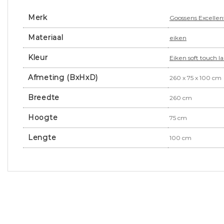
Merk
Goossens Excellen
Materiaal
eiken
Kleur
Eiken soft touch 
Afmeting (BxHxD)
260 x 75 x 100 cm
Breedte
260 cm
Hoogte
75 cm
Lengte
100 cm