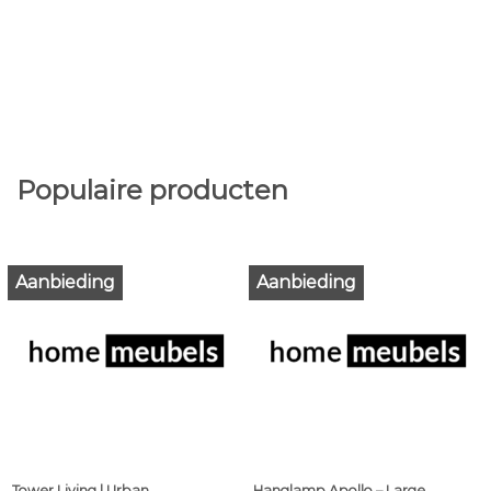
Populaire producten
Aanbieding
Aanbieding
Tower Living | Urban
Hanglamp Apollo – Large