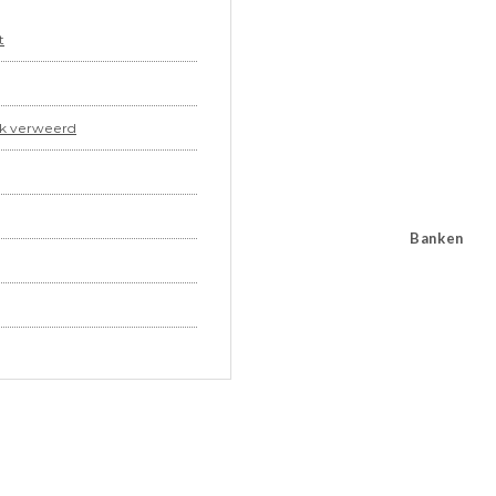
t
lak verweerd
Banken