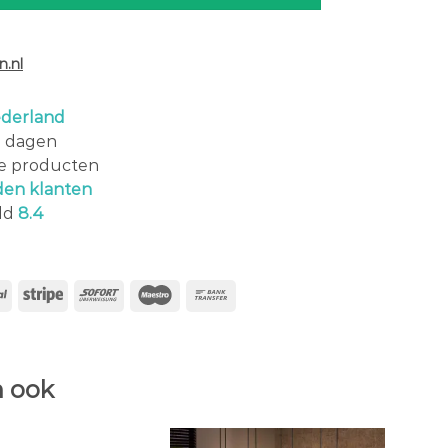
.nl
derland
0 dagen
le producten
den klanten
ld
8.4
 ook