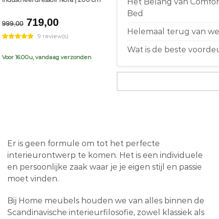
Het Belang van Comfort
Bed
Original
Current
719,00
999,00
price
price
Helemaal terug van weg
9 review(s)
was:
is:
Wat is de beste voorde
€999,00.
€719,00.
Voor 16.00u, vandaag verzonden
Er is geen formule om tot het perfecte
interieurontwerp te komen. Het is een individuele
en persoonlijke zaak waar je je eigen stijl en passie
moet vinden.
Bij Home meubels houden we van alles binnen de
Scandinavische interieurfilosofie, zowel klassiek als