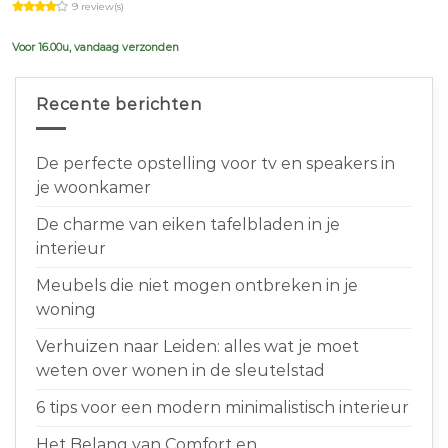
9 review(s)
was:
is:
€639,00.
€599,00.
Voor 16.00u, vandaag verzonden
Recente berichten
De perfecte opstelling voor tv en speakers in
je woonkamer
De charme van eiken tafelbladen in je
interieur
Meubels die niet mogen ontbreken in je
woning
Verhuizen naar Leiden: alles wat je moet
weten over wonen in de sleutelstad
6 tips voor een modern minimalistisch interieur
Het Belang van Comfort en