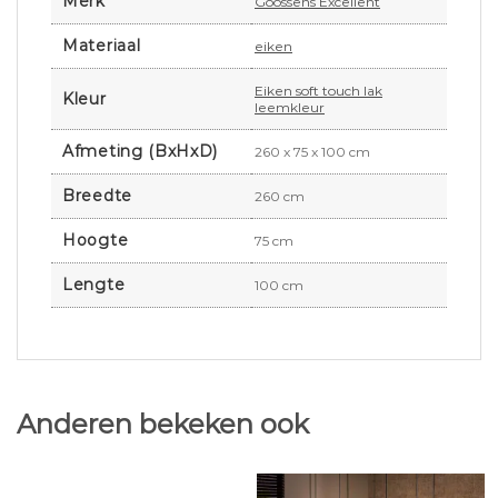
Merk
Goossens Excellent
Materiaal
eiken
Eiken soft touch lak
Kleur
leemkleur
Afmeting (BxHxD)
260 x 75 x 100 cm
Breedte
260 cm
Hoogte
75 cm
Lengte
100 cm
Anderen bekeken ook