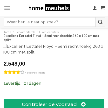
Ga
naar
inhoud
Search
for:
Tafels
/
Eetkamertafels
/
Eiken eettafels
Excellent Eettafel Floyd – Semi rechthoekig 260 x 100 cm met
split
2.549,00
7 beoordelingen
Levertijd: 101 dagen
Controleer de voorraad