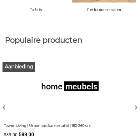
Tafels
Eetkamerstoelen
Populaire producten
Aanbieding
Tower Living | Urban eetkamertafel | 180-260 cm
Original
Current
599,00
639,00
price
price