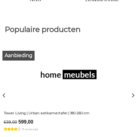
Populaire producten
Aanbieding
Tower Living | Urban eetkamertafel | 180-260 cm
Original
Current
599,00
639,00
price
price
9 review(s)
was:
is:
€639,00.
€599,00.