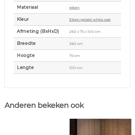
Materiaal
eiken
Kleur
Eiken gelakt white oak
Afmeting (BxHxD)
260 x 75 x 100 cm
Breedte
260 cm
Hoogte
75 cm
Lengte
100 cm
Anderen bekeken ook