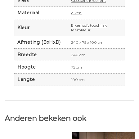
Merk
Goossens Excellent
Materiaal
eiken
Eiken soft touch lak
Kleur
leemkleur
Afmeting (BxHxD)
240 x 75 x 100 cm
Breedte
240 cm
Hoogte
75 cm
Lengte
100 cm
Anderen bekeken ook