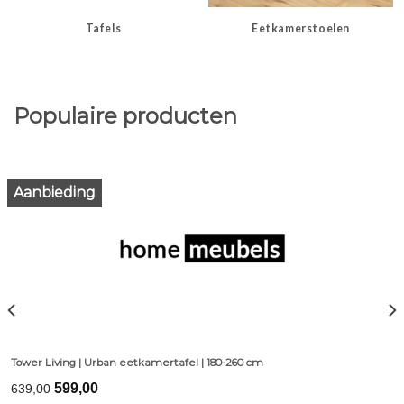
Tafels
Eetkamerstoelen
Populaire producten
Aanbieding
Tower Living | Urban eetkamertafel | 180-260 cm
Original
Current
599,00
639,00
price
price