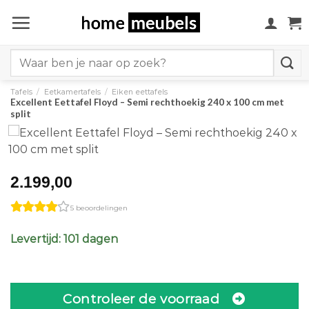
Ga
naar
inhoud
Search
for:
Tafels
/
Eetkamertafels
/
Eiken eettafels
Excellent Eettafel Floyd – Semi rechthoekig 240 x 100 cm met
split
2.199,00
5 beoordelingen
Levertijd: 101 dagen
Controleer de voorraad