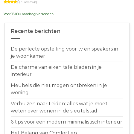
9 review(s)
was:
is:
€639,00.
€599,00.
Voor 16.00u, vandaag verzonden
Recente berichten
De perfecte opstelling voor tv en speakers in
je woonkamer
De charme van eiken tafelbladen in je
interieur
Meubels die niet mogen ontbreken in je
woning
Verhuizen naar Leiden: alles wat je moet
weten over wonen in de sleutelstad
6 tips voor een modern minimalistisch interieur
Het Belang van Comfort en