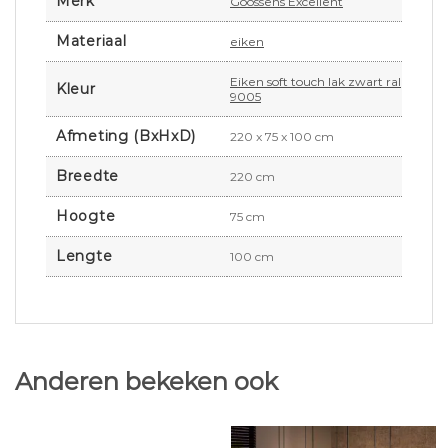
Merk
Goossens Excellent
Materiaal
eiken
Eiken soft touch lak zwart ral
Kleur
9005
Afmeting (BxHxD)
220 x 75 x 100 cm
Breedte
220 cm
Hoogte
75 cm
Lengte
100 cm
Anderen bekeken ook