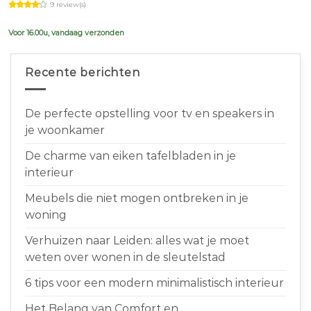
9 review(s)
was:
is:
€639,00.
€599,00.
Voor 16.00u, vandaag verzonden
Recente berichten
De perfecte opstelling voor tv en speakers in
je woonkamer
De charme van eiken tafelbladen in je
interieur
Meubels die niet mogen ontbreken in je
woning
Verhuizen naar Leiden: alles wat je moet
weten over wonen in de sleutelstad
6 tips voor een modern minimalistisch interieur
Het Belang van Comfort en