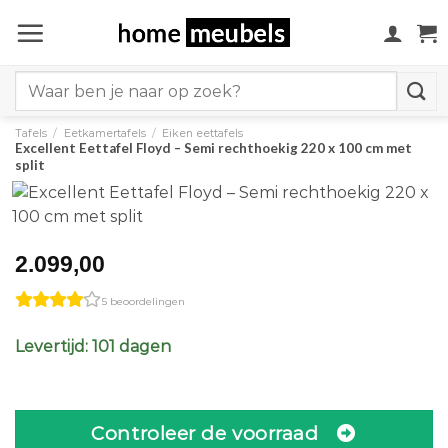
Ga
naar
inhoud
Search
for:
Tafels
/
Eetkamertafels
/
Eiken eettafels
Excellent Eettafel Floyd – Semi rechthoekig 220 x 100 cm met
split
2.099,00
5 beoordelingen
Levertijd: 101 dagen
Controleer de voorraad