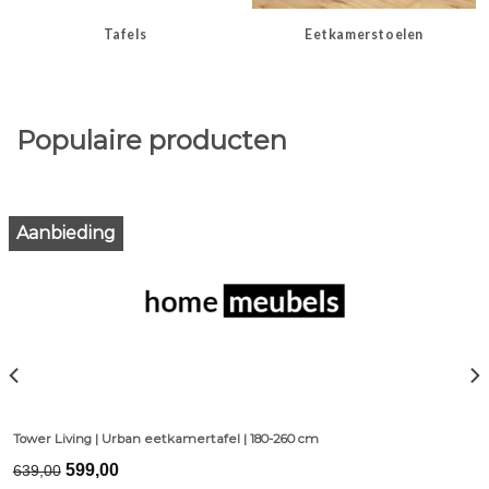
Tafels
Eetkamerstoelen
Populaire producten
Aanbieding
Tower Living | Urban eetkamertafel | 180-260 cm
Original
Current
599,00
639,00
price
price