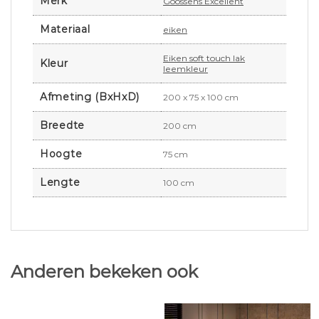
Merk
Goossens Excellent
Materiaal
eiken
Eiken soft touch lak
Kleur
leemkleur
Afmeting (BxHxD)
200 x 75 x 100 cm
Breedte
200 cm
Hoogte
75 cm
Lengte
100 cm
Anderen bekeken ook