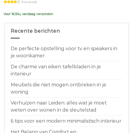
9 review(s)
was:
is:
€639,00.
€599,00.
Voor 16.00u, vandaag verzonden
Recente berichten
De perfecte opstelling voor tv en speakers in
je woonkamer
De charme van eiken tafelbladen in je
interieur
Meubels die niet mogen ontbreken in je
woning
Verhuizen naar Leiden: alles wat je moet
weten over wonen in de sleutelstad
6 tips voor een modern minimalistisch interieur
Het Belang van Comfort en