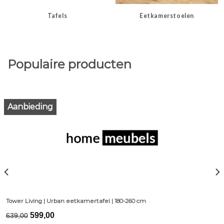
Tafels
Eetkamerstoelen
Populaire producten
Aanbieding
Tower Living | Urban eetkamertafel | 180-260 cm
Original
Current
599,00
639,00
price
price