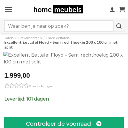
Ga
naar
inhoud
Search
for:
Tafels
/
Eetkamertafels
/
Eiken eettafels
Excellent Eettafel Floyd – Semi rechthoekig 200 x 100 cm met
split
1.999,00
0 beoordelingen
Levertijd: 101 dagen
Controleer de voorraad