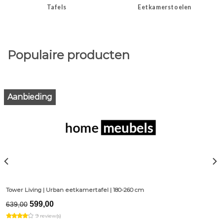
Tafels
Eetkamerstoelen
Populaire producten
Aanbieding
Tower Living | Urban eetkamertafel | 180-260 cm
Original
Current
599,00
639,00
price
price
9 review(s)
was:
is: