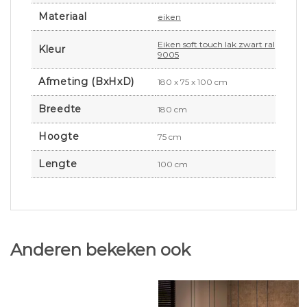
Materiaal
eiken
Eiken soft touch lak zwart ral
Kleur
9005
Afmeting (BxHxD)
180 x 75 x 100 cm
Breedte
180 cm
Hoogte
75 cm
Lengte
100 cm
Anderen bekeken ook