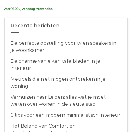
€639,00.
€599,00.
Voor 16.00u, vandaag verzonden
Recente berichten
De perfecte opstelling voor tv en speakers in
je woonkamer
De charme van eiken tafelbladen in je
interieur
Meubels die niet mogen ontbreken in je
woning
Verhuizen naar Leiden: alles wat je moet
weten over wonen in de sleutelstad
6 tips voor een modern minimalistisch interieur
Het Belang van Comfort en