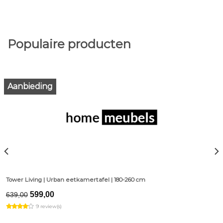
Populaire producten
Aanbieding
Tower Living | Urban eetkamertafel | 180-260 cm
Original
Current
599,00
639,00
price
price
9 review(s)
was:
is:
€639,00.
€599,00.