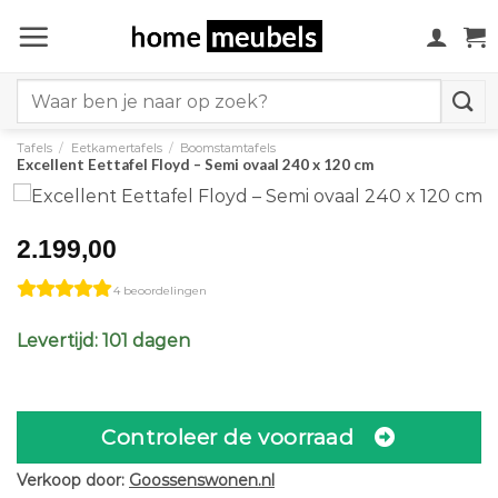
Ga
naar
inhoud
Search
for:
Tafels
/
Eetkamertafels
/
Boomstamtafels
Excellent Eettafel Floyd – Semi ovaal 240 x 120 cm
2.199,00
4 beoordelingen
Levertijd: 101 dagen
Controleer de voorraad
Verkoop door:
Goossenswonen.nl