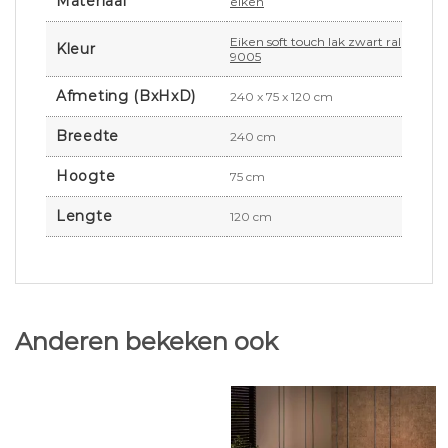
Materiaal
eiken
Eiken soft touch lak zwart ral
Kleur
9005
Afmeting (BxHxD)
240 x 75 x 120 cm
Breedte
240 cm
Hoogte
75 cm
Lengte
120 cm
Anderen bekeken ook