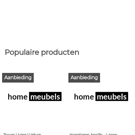
Populaire producten
Aanbieding
Aanbieding
Tower Living | Urban
Hanglamp Apollo – Large