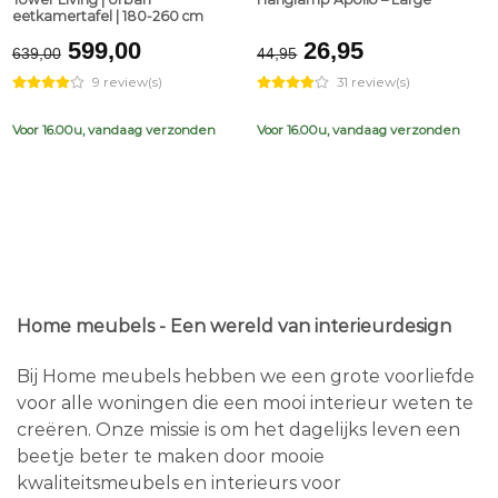
eetkamertafel | 180-260 cm
Original
Current
Original
Current
599,00
26,95
639,00
44,95
price
price
price
price
9 review(s)
31 review(s)
was:
is:
was:
is:
€639,00.
€599,00.
€44,95.
€26,95.
Voor 16.00u, vandaag verzonden
Voor 16.00u, vandaag verzonden
Home meubels - Een wereld van interieurdesign
Bij Home meubels hebben we een grote voorliefde
voor alle woningen die een mooi interieur weten te
creëren. Onze missie is om het dagelijks leven een
beetje beter te maken door mooie
kwaliteitsmeubels en interieurs voor