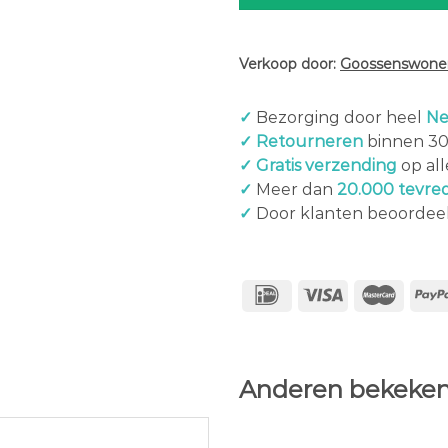
Verkoop door:
Goossenswonen
✓
Bezorging door heel
Ne
✓ Retourneren
binnen 3
✓ Gratis verzending
op al
✓
Meer dan
20.000 tevre
✓
Door klanten beoordee
Anderen bekeken