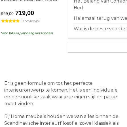
Het Belang van Comfort
Bed
Original
Current
719,00
999,00
price
price
Helemaal terug van weg
9 review(s)
was:
is:
Wat is de beste voorde
€999,00.
€719,00.
Voor 16.00u, vandaag verzonden
Er is geen formule om tot het perfecte
interieurontwerp te komen. Het is een individuele
en persoonlijke zaak waar je je eigen stijl en passie
moet vinden.
Bij Home meubels houden we van alles binnen de
Scandinavische interieurfilosofie, zowel klassiek als