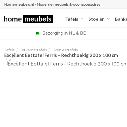
Ga
Homemeubels.nl - Moderne meubels & woonaccessoires
naar
inhoud
Tafels
Stoelen
Bank
Bezorging in NL & BE
Tafels
/
Eetkamertafels
/
Eiken eettafels
Excellent Eettafel Ferris – Rechthoekig 200 x 100 cm