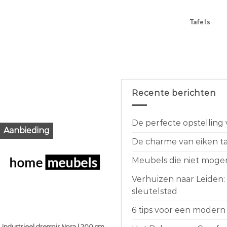
Tafels
Recente berichten
De perfecte opstelling
Aanbieding
De charme van eiken taf
Meubels die niet moge
Verhuizen naar Leiden:
sleutelstad
6 tips voor een modern 
Industrieel dressoir Nora | 200 cm