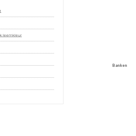
t
ak leemkleur
Banken