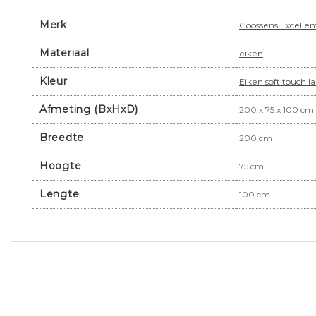
Merk
Goossens Excellen
Materiaal
eiken
Kleur
Eiken soft touch l
Afmeting (BxHxD)
200 x 75 x 100 cm
Breedte
200 cm
Hoogte
75 cm
Lengte
100 cm