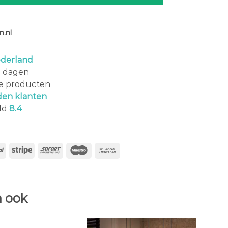
.nl
derland
0 dagen
le producten
den klanten
ld
8.4
 ook