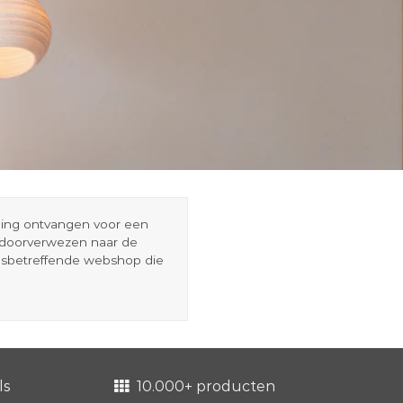
eding ontvangen voor een
r doorverwezen naar de
esbetreffende webshop die
ls
10.000+ producten