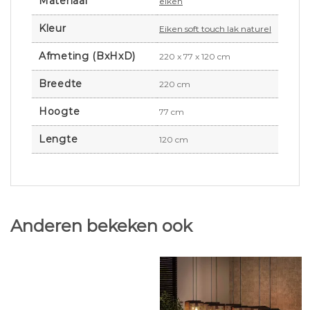
Materiaal
eiken
Kleur
Eiken soft touch lak naturel
Afmeting (BxHxD)
220 x 77 x 120 cm
Breedte
220 cm
Hoogte
77 cm
Lengte
120 cm
Anderen bekeken ook