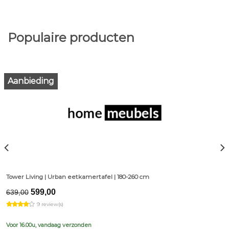
Populaire producten
Aanbieding
Tower Living | Urban eetkamertafel | 180-260 cm
Original
Current
599,00
639,00
price
price
9 review(s)
was:
is:
€639,00.
€599,00.
Voor 16.00u, vandaag verzonden