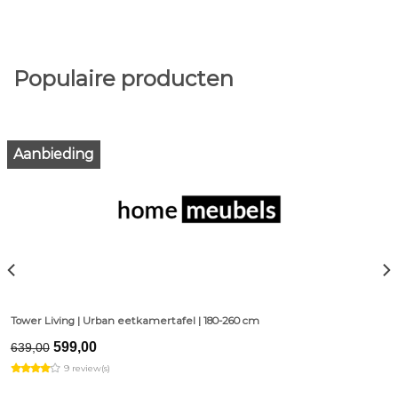
Populaire producten
Aanbieding
Tower Living | Urban eetkamertafel | 180-260 cm
Original
Current
599,00
639,00
price
price
9 review(s)
was:
is:
€639,00.
€599,00.