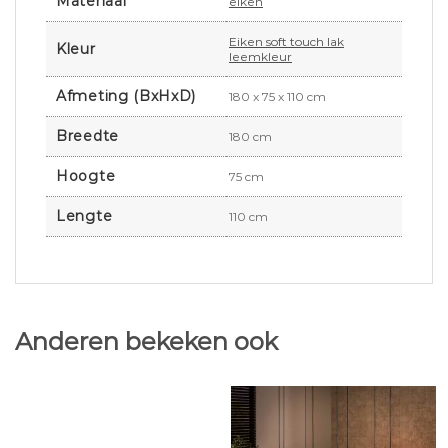
Materiaal
eiken
Eiken soft touch lak
Kleur
leemkleur
Afmeting (BxHxD)
180 x 75 x 110 cm
Breedte
180 cm
Hoogte
75 cm
Lengte
110 cm
Anderen bekeken ook