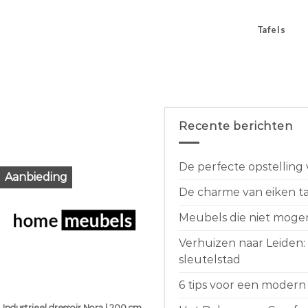
Tafels
Recente berichten
De perfecte opstelling
Aanbieding
De charme van eiken taf
Meubels die niet moge
Verhuizen naar Leiden:
sleutelstad
6 tips voor een modern 
Industrieel dressoir Nora | 200 cm