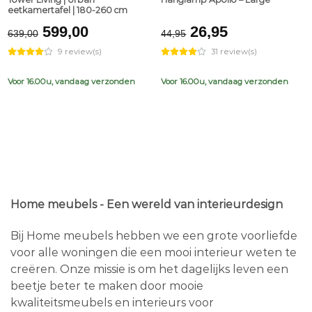
eetkamertafel | 180-260 cm
Original
Current
Original
Current
599,00
26,95
639,00
44,95
price
price
price
price
9 review(s)
31 review(s)
was:
is:
was:
is:
€639,00.
€599,00.
€44,95.
€26,95.
Voor 16.00u, vandaag verzonden
Voor 16.00u, vandaag verzonden
Home meubels - Een wereld van interieurdesign
Bij Home meubels hebben we een grote voorliefde
voor alle woningen die een mooi interieur weten te
creëren. Onze missie is om het dagelijks leven een
beetje beter te maken door mooie
kwaliteitsmeubels en interieurs voor