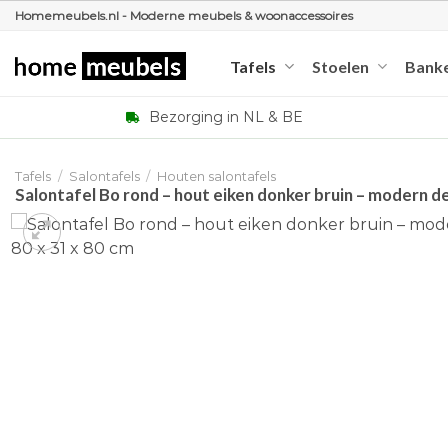
Ga
Homemeubels.nl - Moderne meubels & woonaccessoires
naar
inhoud
Tafels
Stoelen
Bank
Bezorging in NL & BE
Tafels
/
Salontafels
/
Houten salontafels
Salontafel Bo rond – hout eiken donker bruin – modern de