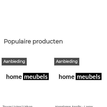
Populaire producten
Aanbieding
Aanbieding
Tower Living | Urban
Hanglamp Apollo – Large