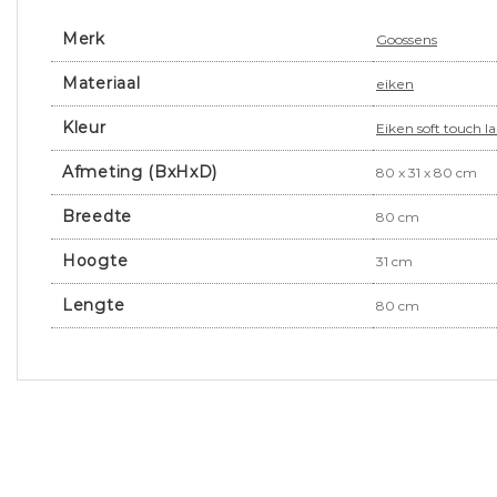
Merk
Goossens
Materiaal
eiken
Kleur
Eiken soft touch l
Afmeting (BxHxD)
80 x 31 x 80 cm
Breedte
80 cm
Hoogte
31 cm
Lengte
80 cm