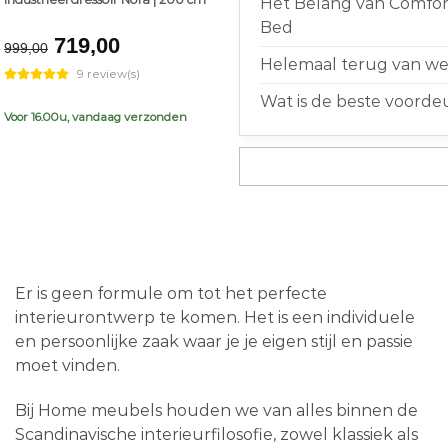
Het Belang van Comfort
Bed
Original
Current
719,00
999,00
price
price
Helemaal terug van weg
9 review(s)
was:
is:
Wat is de beste voorde
€999,00.
€719,00.
Voor 16.00u, vandaag verzonden
Er is geen formule om tot het perfecte
interieurontwerp te komen. Het is een individuele
en persoonlijke zaak waar je je eigen stijl en passie
moet vinden.
Bij Home meubels houden we van alles binnen de
Scandinavische interieurfilosofie, zowel klassiek als