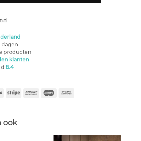
.nl
derland
0 dagen
le producten
den klanten
ld
8.4
 ook