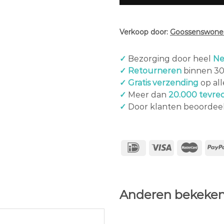
Verkoop door:
Goossenswonen
✓
Bezorging door heel
Ne
✓ Retourneren
binnen 3
✓ Gratis verzending
op al
✓
Meer dan
20.000 tevre
✓
Door klanten beoordee
Anderen bekeken