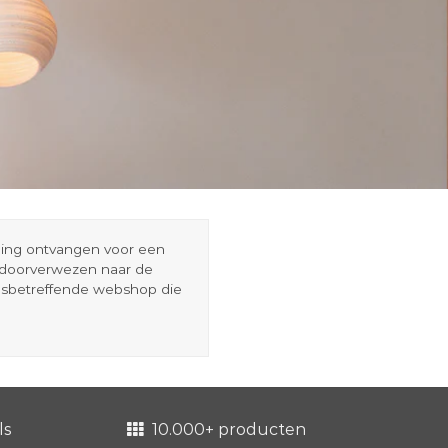
eding ontvangen voor een
r doorverwezen naar de
esbetreffende webshop die
ls
10.000+ producten