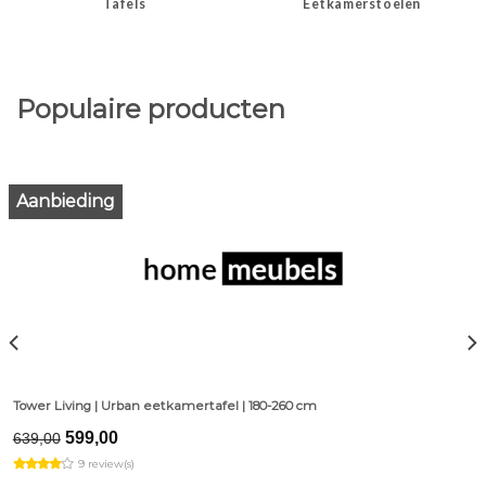
Tafels
Eetkamerstoelen
Populaire producten
Aanbieding
Tower Living | Urban eetkamertafel | 180-260 cm
Original
Current
599,00
639,00
price
price
9 review(s)
was:
is: