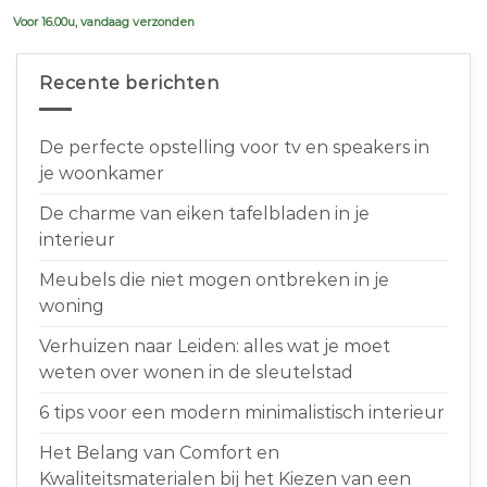
€639,00.
€599,00.
Voor 16.00u, vandaag verzonden
Recente berichten
De perfecte opstelling voor tv en speakers in
je woonkamer
De charme van eiken tafelbladen in je
interieur
Meubels die niet mogen ontbreken in je
woning
Verhuizen naar Leiden: alles wat je moet
weten over wonen in de sleutelstad
6 tips voor een modern minimalistisch interieur
Het Belang van Comfort en
Kwaliteitsmaterialen bij het Kiezen van een