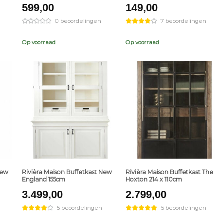
599,00
149,00
0 beoordelingen
7 beoordelingen
Op voorraad
Op voorraad
+
+
New
Rivièra Maison Buffetkast New
Rivièra Maison Buffetkast The
England 155cm
Hoxton 214 x 110cm
3.499,00
2.799,00
5 beoordelingen
5 beoordelingen