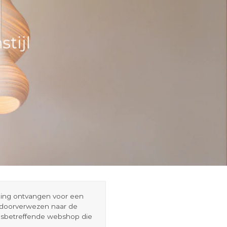
tijl
eding ontvangen voor een
r doorverwezen naar de
esbetreffende webshop die