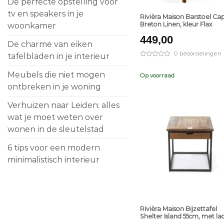
De perfecte opstelling voor
tv en speakers in je
Rivièra Maison Barstoel Ca
Breton Linen, kleur Flax
woonkamer
449,00
De charme van eiken
0 beoordelingen
tafelbladen in je interieur
Meubels die niet mogen
Op voorraad
ontbreken in je woning
Verhuizen naar Leiden: alles
wat je moet weten over
wonen in de sleutelstad
6 tips voor een modern
minimalistisch interieur
+
Rivièra Maison Bijzettafel
Shelter Island 55cm, met la