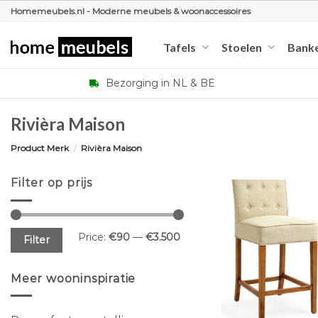
Ga
Homemeubels.nl - Moderne meubels & woonaccessoires
naar
inhoud
Tafels
Stoelen
Bank
Bezorging in NL & BE
Rivièra Maison
Product Merk
/
Rivièra Maison
Filter op prijs
Min
Max
Price:
€90
—
€3.500
Filter
price
price
Meer wooninspiratie
+