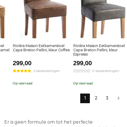
+
+
oel
Rivièra Maison Eetkamerstoel
Rivièra Maison Eetkamerstoel
 Camel
Cape Breton Pellini, kleur Coffee
Cape Breton Pellini, kleur
Espresso
299,00
299,00
2 beoordelingen
0 beoordelingen
Op voorraad
Op voorraad
1
2
3
Er is geen formule om tot het perfecte