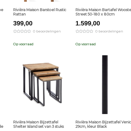
pe
Rivièra Maison Barstoel Rustic
Rivièra Maison Bartafel Wooste
Rattan
Street 50-180 x 80cm
399,00
1.599,00
0 beoordelingen
0 beoordelingen
Op voorraad
Op voorraad
+
+
Rivièra Maison Bijzettafel
Rivièra Maison Bijzettafel Veni
de
Shelter Island set van 3 stuks
29cm, kleur Black