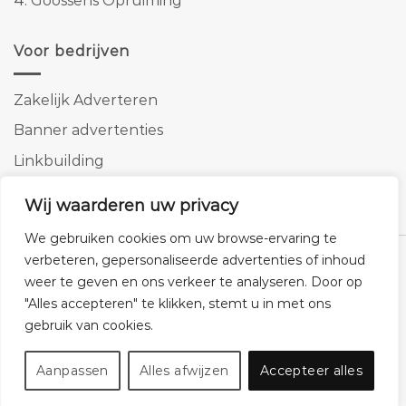
4.
Goossens Opruiming
Voor bedrijven
Zakelijk Adverteren
Banner advertenties
Linkbuilding
SEO copywriting
Wij waarderen uw privacy
We gebruiken cookies om uw browse-ervaring te
verbeteren, gepersonaliseerde advertenties of inhoud
weer te geven en ons verkeer te analyseren. Door op
"Alles accepteren" te klikken, stemt u in met ons
Klantenservice
Cookies
Privacybeleid
Disclaimer
gebruik van cookies.
© 2026 -
Homemeubels.nl
Aanpassen
Alles afwijzen
Accepteer alles