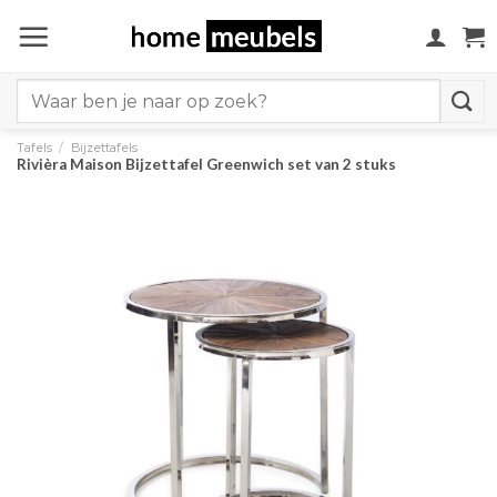
Ga
naar
inhoud
Search
for:
Tafels
/
Bijzettafels
Rivièra Maison Bijzettafel Greenwich set van 2 stuks