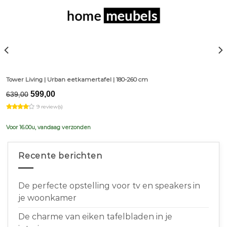
Tower Living | Urban eetkamertafel | 180-260 cm
Original
Current
599,00
639,00
price
price
9 review(s)
was:
is:
€639,00.
€599,00.
Voor 16.00u, vandaag verzonden
Recente berichten
De perfecte opstelling voor tv en speakers in
je woonkamer
De charme van eiken tafelbladen in je