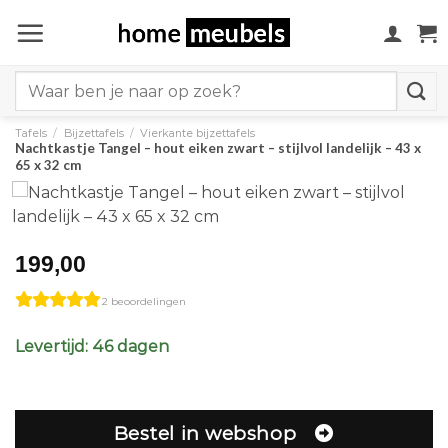
Ga
naar
inhoud
Search
for:
Tafels
/
Bijzettafels
/
Vierkante bijzettafels
Nachtkastje Tangel – hout eiken zwart – stijlvol landelijk – 43 x
65 x 32 cm
199,00
2 beoordelingen
Levertijd: 46 dagen
Bestel in webshop