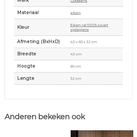
Merk
Goossens
Materiaal
eiken
Eiken ral 9005 zwart
Kleur
zijdeglans
Afmeting (BxHxD)
43 x 65 x 32 cm
Breedte
43 cm
Hoogte
65 cm
Lengte
32 cm
Anderen bekeken ook