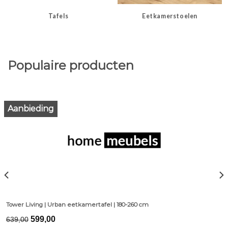
Tafels
Eetkamerstoelen
Populaire producten
Aanbieding
Tower Living | Urban eetkamertafel | 180-260 cm
Original
Current
599,00
639,00
price
price