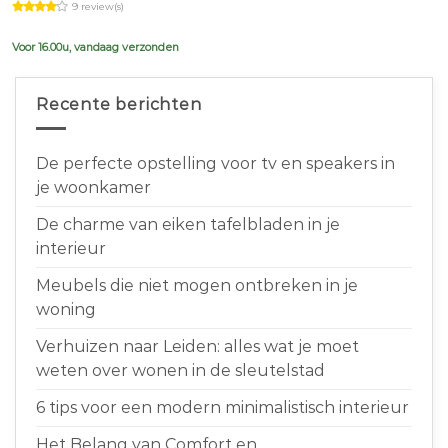
9 review(s)
was:
is:
€639,00.
€599,00.
Voor 16.00u, vandaag verzonden
Recente berichten
De perfecte opstelling voor tv en speakers in
je woonkamer
De charme van eiken tafelbladen in je
interieur
Meubels die niet mogen ontbreken in je
woning
Verhuizen naar Leiden: alles wat je moet
weten over wonen in de sleutelstad
6 tips voor een modern minimalistisch interieur
Het Belang van Comfort en