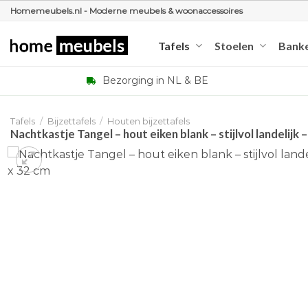
Ga
Homemeubels.nl - Moderne meubels & woonaccessoires
naar
inhoud
Tafels
Stoelen
Bank
Bezorging in NL & BE
Tafels
/
Bijzettafels
/
Houten bijzettafels
Nachtkastje Tangel – hout eiken blank – stijlvol landelijk 