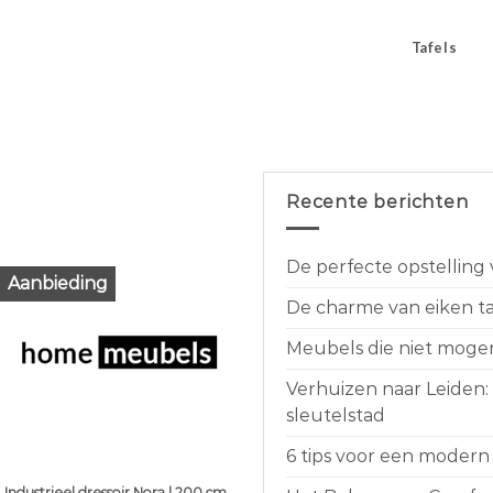
Tafels
Recente berichten
De perfecte opstelling
Aanbieding
De charme van eiken taf
Meubels die niet moge
Verhuizen naar Leiden:
sleutelstad
6 tips voor een modern 
Industrieel dressoir Nora | 200 cm