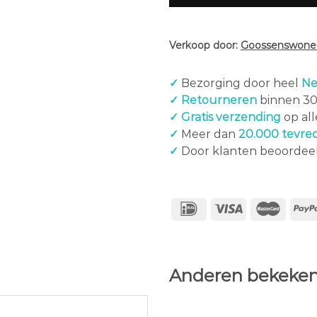
Verkoop door:
Goossenswonen
✓
Bezorging door heel
Ne
✓ Retourneren
binnen 3
✓ Gratis verzending
op al
✓
Meer dan
20.000 tevre
✓
Door klanten beoordee
Anderen bekeken