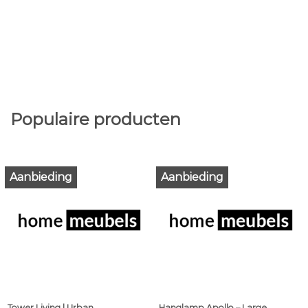
Populaire producten
Aanbieding
Aanbieding
Tower Living | Urban
Hanglamp Apollo – Large