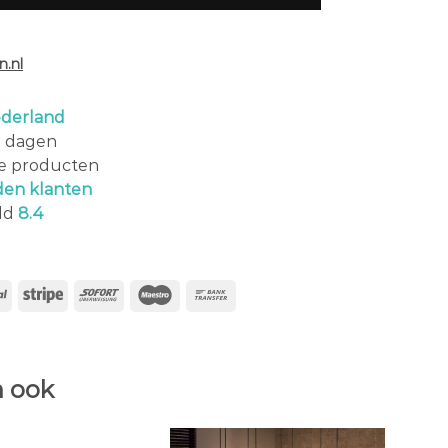
.nl
derland
0 dagen
le producten
den klanten
ld
8.4
 ook