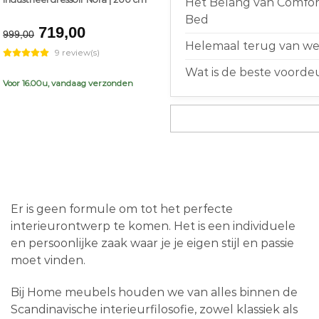
Het Belang van Comfort
Bed
Original
Current
719,00
999,00
price
price
Helemaal terug van weg
9 review(s)
was:
is:
Wat is de beste voorde
€999,00.
€719,00.
Voor 16.00u, vandaag verzonden
Er is geen formule om tot het perfecte
interieurontwerp te komen. Het is een individuele
en persoonlijke zaak waar je je eigen stijl en passie
moet vinden.
Bij Home meubels houden we van alles binnen de
Scandinavische interieurfilosofie, zowel klassiek als