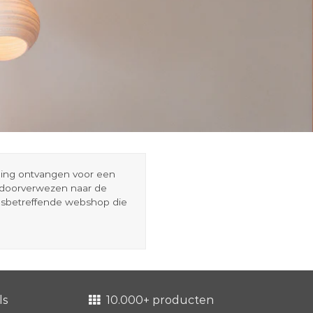
eding ontvangen voor een
r doorverwezen naar de
esbetreffende webshop die
ls
10.000+ producten