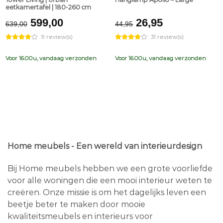
eetkamertafel | 180-260 cm
Original
Current
Original
Current
599,00
26,95
639,00
44,95
price
price
price
price
9 review(s)
31 review(s)
was:
is:
was:
is:
€639,00.
€599,00.
€44,95.
€26,95.
Voor 16.00u, vandaag verzonden
Voor 16.00u, vandaag verzonden
Home meubels - Een wereld van interieurdesign
Bij Home meubels hebben we een grote voorliefde
voor alle woningen die een mooi interieur weten te
creëren. Onze missie is om het dagelijks leven een
beetje beter te maken door mooie
kwaliteitsmeubels en interieurs voor