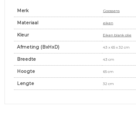
Merk
Goossens
Materiaal
eiken
Kleur
Eiken blank olie
Afmeting (BxHxD)
43 x 65 x 32 cm
Breedte
43 cm
Hoogte
65 cm
Lengte
32 cm