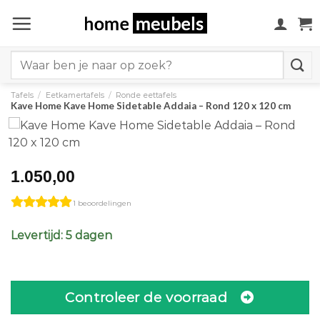
Ga
naar
inhoud
Search
for:
Tafels
/
Eetkamertafels
/
Ronde eettafels
Kave Home Kave Home Sidetable Addaia – Rond 120 x 120 cm
1.050,00
1 beoordelingen
Levertijd: 5 dagen
Controleer de voorraad