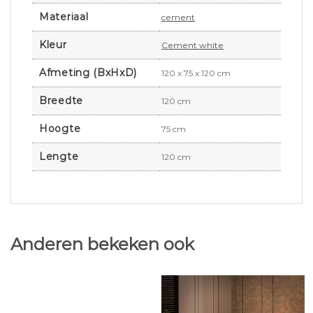
Materiaal
cement
Kleur
Cement white
Afmeting (BxHxD)
120 x 75 x 120 cm
Breedte
120 cm
Hoogte
75 cm
Lengte
120 cm
Anderen bekeken ook