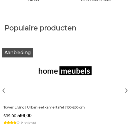
Populaire producten
Aanbieding
Tower Living | Urban eetkamertafel | 180-260 cm
Original
Current
599,00
639,00
price
price
9 review(s)
was:
is:
€639,00.
€599,00.