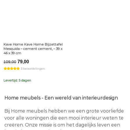
Kave Home Kave Home Bijzettafel
Mesquida – cement cement, – 39 x
46 x 39 cm
Original
Current
79,00
109,00
price
price
3 beoordelingen
was:
is:
€109,00.
€79,00.
Levertijd: 5 dagen
Home meubels - Een wereld van interieurdesign
Bij Home meubels hebben we een grote voorliefde
voor alle woningen die een mooi interieur weten te
creëren. Onze missie is om het dagelijks leven een