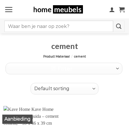
Ga
naar
inhoud
Search
for:
cement
Product Materiaal
/
cement
Filter
Aanbieding