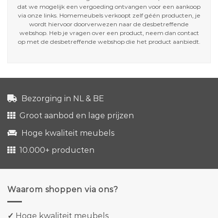
dat we mogelijk een vergoeding ontvangen voor een aankoop
via onze links. Homemeubels verkoopt zelf géén producten, je
wordt hiervoor doorverwezen naar de desbetreffende
webshop. Heb je vragen over een product, neem dan contact
op met de desbetreffende webshop die het product aanbiedt.
Bezorging in NL & BE
Groot aanbod en lage prijzen
Hoge kwaliteit meubels
10.000+ producten
Waarom shoppen via ons?
✓
Hoge kwaliteit meubels