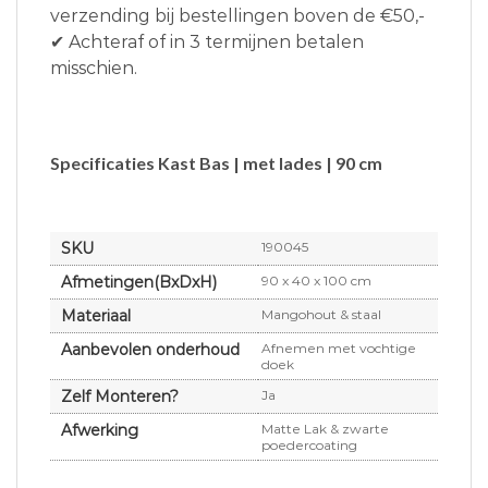
verzending bij bestellingen boven de €50,-
✔ Achteraf of in 3 termijnen betalen
misschien.
Specificaties Kast Bas | met lades | 90 cm
SKU
190045
Afmetingen(BxDxH)
90 x 40 x 100 cm
Materiaal
Mangohout & staal
Aanbevolen onderhoud
Afnemen met vochtige
doek
Zelf Monteren?
Ja
Afwerking
Matte Lak & zwarte
poedercoating