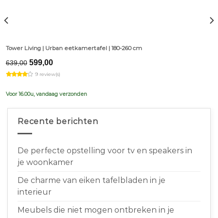
Tower Living | Urban eetkamertafel | 180-260 cm
Original
Current
599,00
639,00
price
price
9 review(s)
was:
is:
€639,00.
€599,00.
Voor 16.00u, vandaag verzonden
Recente berichten
De perfecte opstelling voor tv en speakers in
je woonkamer
De charme van eiken tafelbladen in je
interieur
Meubels die niet mogen ontbreken in je