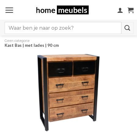
Ga
naar
inhoud
Search
for:
Geen categorie
Kast Bas | met lades | 90 cm