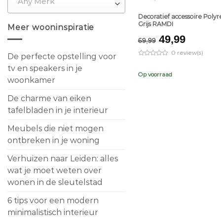
Any Merk
Decoratief accessoire Polyr
Grijs RAMDI
Meer wooninspiratie
Original
Curren
49,99
69,99
price
price
0 review(s)
De perfecte opstelling voor
was:
is:
€69,99.
€49,99
tv en speakers in je
Op voorraad
woonkamer
De charme van eiken
tafelbladen in je interieur
Meubels die niet mogen
ontbreken in je woning
Verhuizen naar Leiden: alles
wat je moet weten over
wonen in de sleutelstad
6 tips voor een modern
minimalistisch interieur