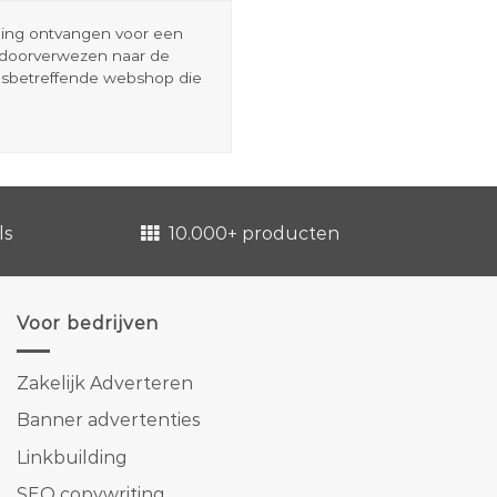
eding ontvangen voor een
r doorverwezen naar de
esbetreffende webshop die
ls
10.000+ producten
Voor bedrijven
Zakelijk Adverteren
Banner advertenties
Linkbuilding
SEO copywriting