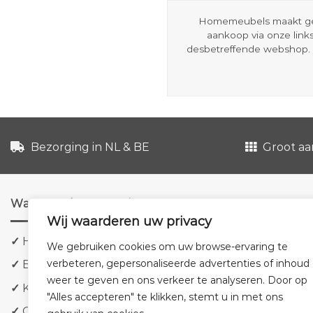
Homemeubels maakt gebru
aankoop via onze link
desbetreffende webshop. 
Bezorging in NL & BE
Groot aa
Waarom shoppen via ons?
Wij waarderen uw privacy
✓
Hoge kwaliteit meubels
We gebruiken cookies om uw browse-ervaring te
verbeteren, gepersonaliseerde advertenties of inhoud
✓
Bezorging in NL & BE
weer te geven en ons verkeer te analyseren. Door op
✓
Klanttevredenheid staat voorop
"Alles accepteren" te klikken, stemt u in met ons
✓
Groot aanbod tegen lage prijzen