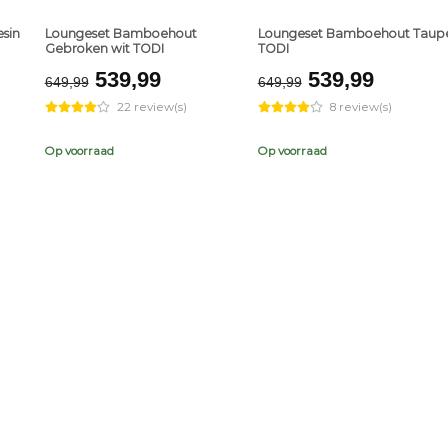
esin
Loungeset Bamboehout
Loungeset Bamboehout Taup
Gebroken wit TODI
TODI
t
Original
Current
Original
Curren
539,99
539,99
649,99
649,99
price
price
price
price
22 review(s)
8 review(s)
was:
is:
was:
is:
.
€649,99.
€539,99.
€649,99.
€539,9
Op voorraad
Op voorraad