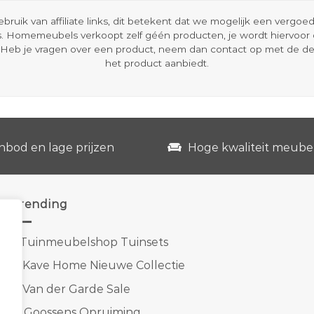
ik van affiliate links, dit betekent dat we mogelijk een vergo
s. Homemeubels verkoopt zelf géén producten, je wordt hiervoo
Heb je vragen over een product, neem dan contact op met de d
het product aanbiedt.
nbod en lage prijzen
Hoge kwaliteit meube
Trending
1.
Tuinmeubelshop Tuinsets
2.
Kave Home Nieuwe Collectie
3.
Van der Garde Sale
4.
Goossens Opruiming