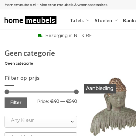
Ga
Homemeubels.nl - Moderne meubels & woonaccessoires
naar
inhoud
Tafels
Stoelen
Bank
Bezorging in NL & BE
Geen categorie
Geen categorie
Filter op prijs
Aanbieding
Min
Max
Price:
€40
—
€540
Filter
price
price
Any Kleur
+