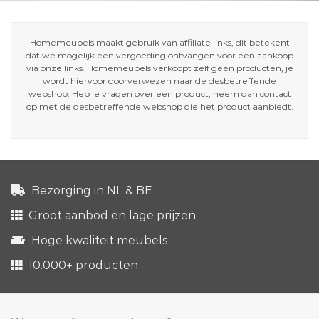
Homemeubels maakt gebruik van affiliate links, dit betekent
dat we mogelijk een vergoeding ontvangen voor een aankoop
via onze links. Homemeubels verkoopt zelf géén producten, je
wordt hiervoor doorverwezen naar de desbetreffende
webshop. Heb je vragen over een product, neem dan contact
op met de desbetreffende webshop die het product aanbiedt.
Bezorging in NL & BE
Groot aanbod en lage prijzen
Hoge kwaliteit meubels
10.000+ producten