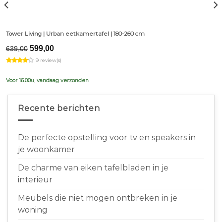
Tower Living | Urban eetkamertafel | 180-260 cm
Original
Current
599,00
639,00
price
price
9 review(s)
was:
is:
€639,00.
€599,00.
Voor 16.00u, vandaag verzonden
Recente berichten
De perfecte opstelling voor tv en speakers in
je woonkamer
De charme van eiken tafelbladen in je
interieur
Meubels die niet mogen ontbreken in je
woning