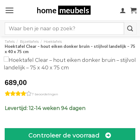
Ga
naar
inhoud
Search
for:
Tafels
/
Bijzettafels
/
Hoektafels
Hoektafel Clear – hout eiken donker bruin – stijlvol landelijk – 75
x 40 x 75 cm
689,00
7 beoordelingen
Levertijd: 12-14 weken 94 dagen
Controleer de voorraad