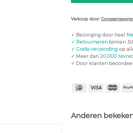
Verkoop door:
Goossenswonen
✓
Bezorging door heel
Ne
✓ Retourneren
binnen 3
✓ Gratis verzending
op al
✓
Meer dan
20.000 tevre
✓
Door klanten beoordee
Anderen bekeken