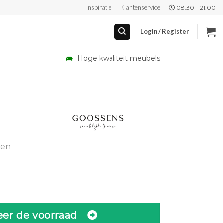
Inspiratie
Klantenservice
08:30 - 21:00
Login / Register
Hoge kwaliteit meubels
urrent
rice
gen
:
.
2.069,00.
eer de voorraad