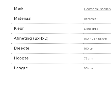
Merk
Goossens Excellen
Materiaal
keramiek
Kleur
Licht grijs
Afmeting (BxHxD)
160 x 75 x 85 cm
Breedte
160 cm
Hoogte
75 cm
Lengte
85 cm