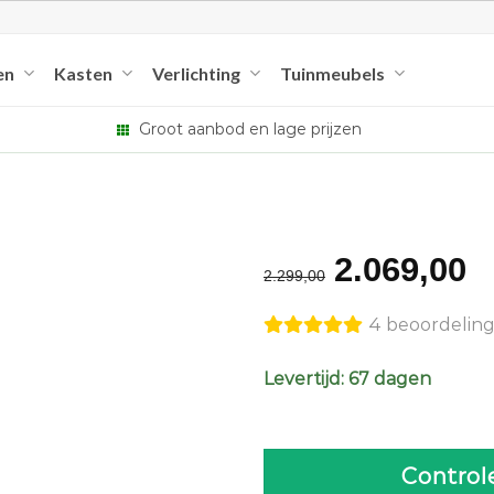
en
Kasten
Verlichting
Tuinmeubels
Groot aanbod en lage prijzen
Original
C
2.069,00
2.299,00
price
p
4 beoordelin
was:
is
€2.299,00
€
Levertijd: 67 dagen
Control