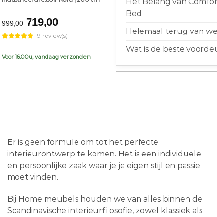
Het Belang van Comfort
Bed
Original
Current
719,00
999,00
price
price
Helemaal terug van weg
9 review(s)
was:
is:
Wat is de beste voorde
€999,00.
€719,00.
Voor 16.00u, vandaag verzonden
Er is geen formule om tot het perfecte
interieurontwerp te komen. Het is een individuele
en persoonlijke zaak waar je je eigen stijl en passie
moet vinden.
Bij Home meubels houden we van alles binnen de
Scandinavische interieurfilosofie, zowel klassiek als