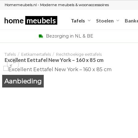
Ga
Homemeubels.nl - Moderne meubels & woonaccessoires
naar
inhoud
Tafels
Stoelen
Bank
Bezorging in NL & BE
Tafels
/
Eetkamertafels
/
Rechthoekige eettafels
Excellent Eettafel New York – 160 x 85 cm
Aanbieding