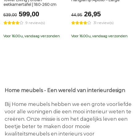
eetkamertafel | 180-260 cm
Original
Current
Original
Current
599,00
26,95
639,00
44,95
price
price
price
price
9 review(s)
31 review(s)
was:
is:
was:
is:
€639,00.
€599,00.
€44,95.
€26,95.
Voor 16.00u, vandaag verzonden
Voor 16.00u, vandaag verzonden
Home meubels - Een wereld van interieurdesign
Bij Home meubels hebben we een grote voorliefde
voor alle woningen die een mooi interieur weten te
creëren. Onze missie is om het dagelijks leven een
beetje beter te maken door mooie
kwaliteitsmeubels en interieurs voor