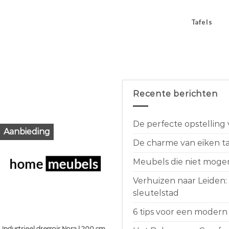
Tafels
Recente berichten
De perfecte opstelling
Aanbieding
De charme van eiken taf
Meubels die niet moge
Verhuizen naar Leiden:
sleutelstad
6 tips voor een modern 
Industrieel dressoir Nora | 200 cm