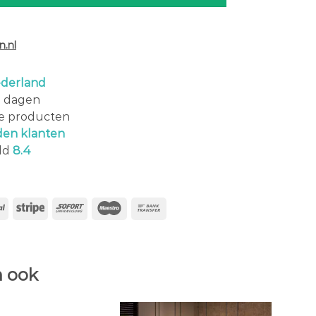
.nl
derland
0 dagen
le producten
den klanten
ld
8.4
 ook