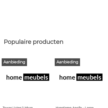
Populaire producten
Aanbieding
Aanbieding
Tower Living | Urban
Hanglamp Apollo – Large