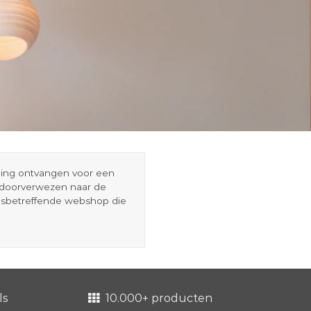
eding ontvangen voor een
r doorverwezen naar de
esbetreffende webshop die
ls
10.000+ producten