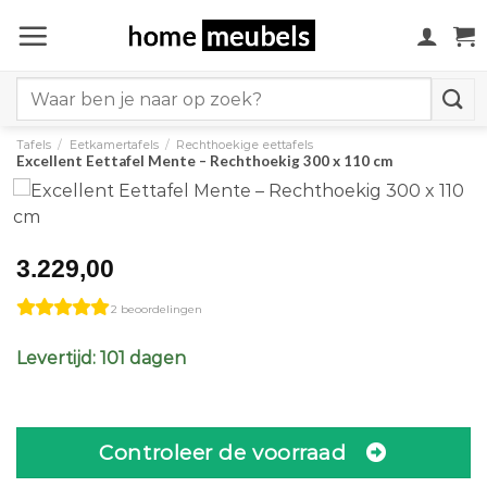
Ga
naar
inhoud
Search
for:
Tafels
/
Eetkamertafels
/
Rechthoekige eettafels
Excellent Eettafel Mente – Rechthoekig 300 x 110 cm
3.229,00
2 beoordelingen
Levertijd: 101 dagen
Controleer de voorraad