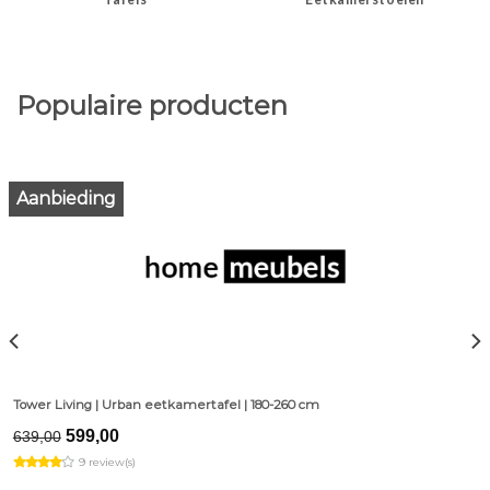
Populaire producten
Aanbieding
Tower Living | Urban eetkamertafel | 180-260 cm
Original
Current
599,00
639,00
price
price
9 review(s)
was:
is:
€639,00.
€599,00.