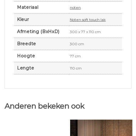
Materiaal
noten
Kleur
Noten soft touch lak
Afmeting (BxHxD)
300 x 77 x 110 cm
Breedte
300 cm
Hoogte
77 cm
Lengte
110 cm
Anderen bekeken ook