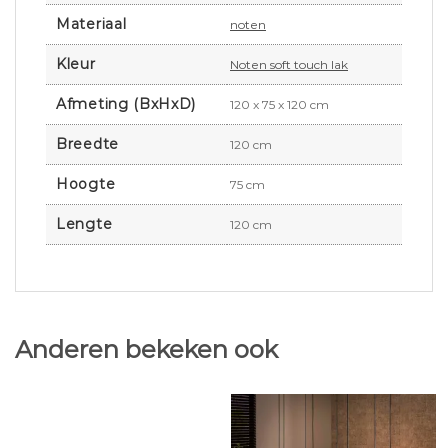
Materiaal
noten
Kleur
Noten soft touch lak
Afmeting (BxHxD)
120 x 75 x 120 cm
Breedte
120 cm
Hoogte
75 cm
Lengte
120 cm
Anderen bekeken ook