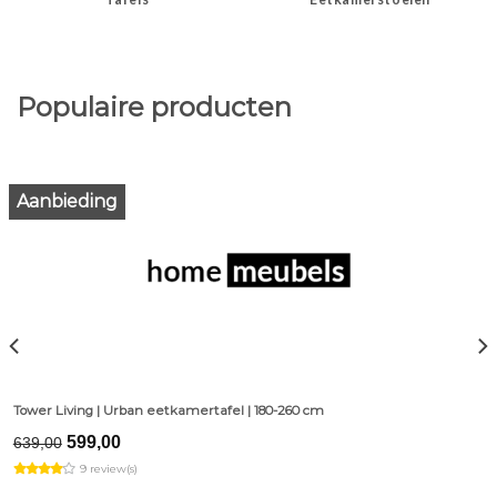
Populaire producten
Aanbieding
Tower Living | Urban eetkamertafel | 180-260 cm
Original
Current
599,00
639,00
price
price
9 review(s)
was:
is:
€639,00.
€599,00.