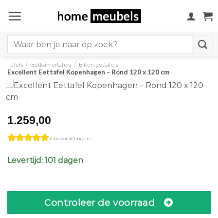
Ga
naar
inhoud
Search
for:
Tafels
/
Eetkamertafels
/
Eiken eettafels
Excellent Eettafel Kopenhagen – Rond 120 x 120 cm
1.259,00
5 beoordelingen
Levertijd: 101 dagen
Controleer de voorraad