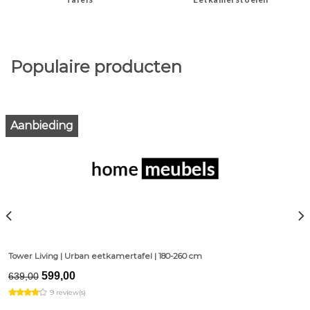
Populaire producten
Aanbieding
Tower Living | Urban eetkamertafel | 180-260 cm
Original
Current
599,00
639,00
price
price
9 review(s)
was:
is:
€639,00.
€599,00.