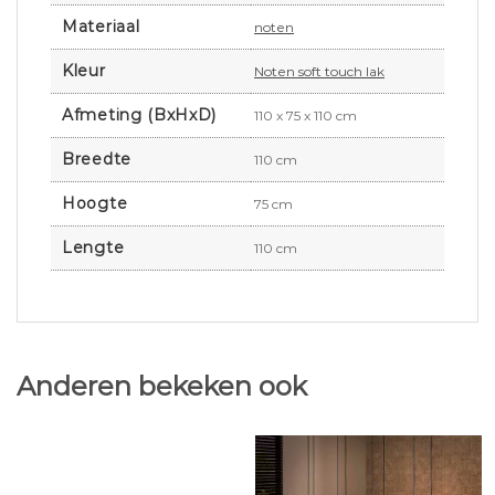
Materiaal
noten
Kleur
Noten soft touch lak
Afmeting (BxHxD)
110 x 75 x 110 cm
Breedte
110 cm
Hoogte
75 cm
Lengte
110 cm
Anderen bekeken ook