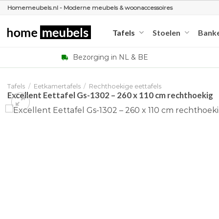
Ga
Homemeubels.nl - Moderne meubels & woonaccessoires
naar
inhoud
Tafels
Stoelen
Bank
Bezorging in NL & BE
Tafels
/
Eetkamertafels
/
Rechthoekige eettafels
Excellent Eettafel Gs-1302 – 260 x 110 cm rechthoekig