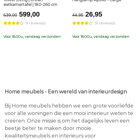
eetkamertafel | 180-260 cm
Original
Current
Original
Current
599,00
26,95
639,00
44,95
price
price
price
price
9 review(s)
31 review(s)
was:
is:
was:
is:
€639,00.
€599,00.
€44,95.
€26,95.
Voor 16.00u, vandaag verzonden
Voor 16.00u, vandaag verzonden
Home meubels - Een wereld van interieurdesign
Bij Home meubels hebben we een grote voorliefde
voor alle woningen die een mooi interieur weten te
creëren. Onze missie is om het dagelijks leven een
beetje beter te maken door mooie
kwaliteitsmeubels en interieurs voor