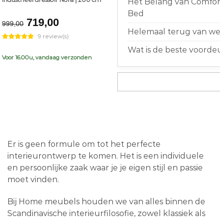
Het Belang van Comfort
Bed
Original
Current
719,00
999,00
price
price
Helemaal terug van weg
9 review(s)
was:
is:
Wat is de beste voorde
€999,00.
€719,00.
Voor 16.00u, vandaag verzonden
Er is geen formule om tot het perfecte
interieurontwerp te komen. Het is een individuele
en persoonlijke zaak waar je je eigen stijl en passie
moet vinden.
Bij Home meubels houden we van alles binnen de
Scandinavische interieurfilosofie, zowel klassiek als