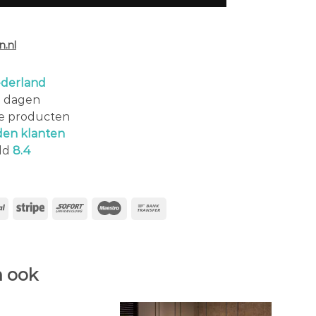
.nl
derland
0 dagen
le producten
den klanten
ld
8.4
 ook