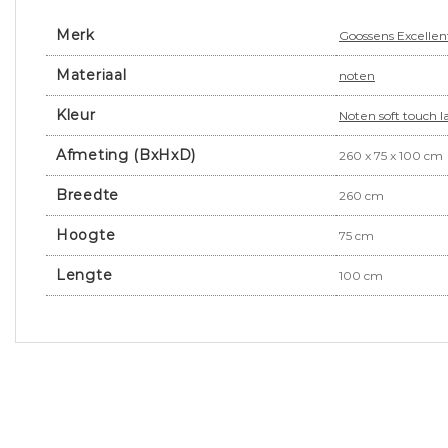
Merk
Goossens Excellen
Materiaal
noten
Kleur
Noten soft touch l
Afmeting (BxHxD)
260 x 75 x 100 cm
Breedte
260 cm
Hoogte
75 cm
Lengte
100 cm