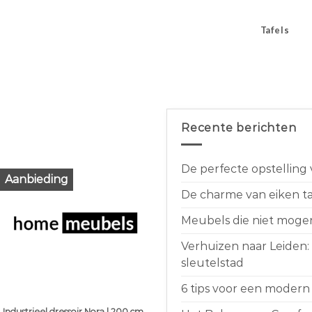
Tafels
Recente berichten
De perfecte opstelling
Aanbieding
De charme van eiken taf
Meubels die niet moge
Verhuizen naar Leiden:
sleutelstad
6 tips voor een modern 
Industrieel dressoir Nora | 200 cm