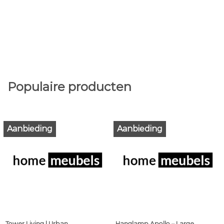
Populaire producten
Aanbieding
Aanbieding
Tower Living | Urban
Hanglamp Apollo – Large