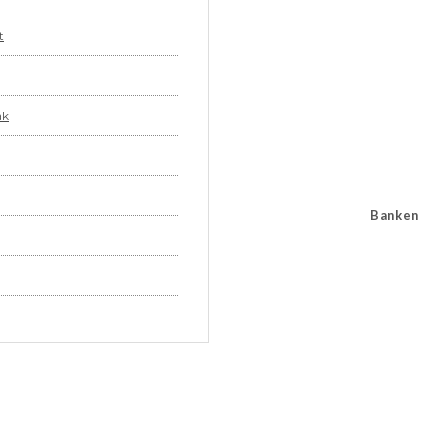
t
ak
Banken