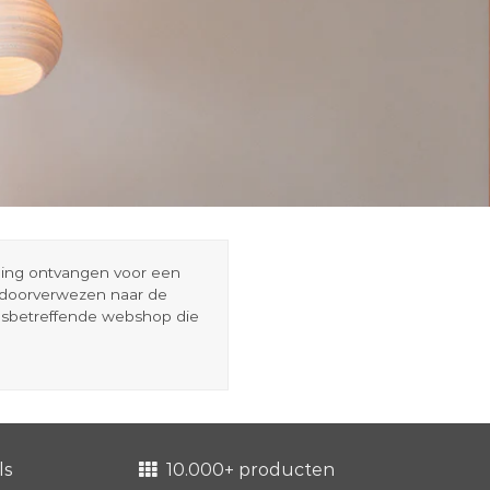
eding ontvangen voor een
r doorverwezen naar de
esbetreffende webshop die
ls
10.000+ producten