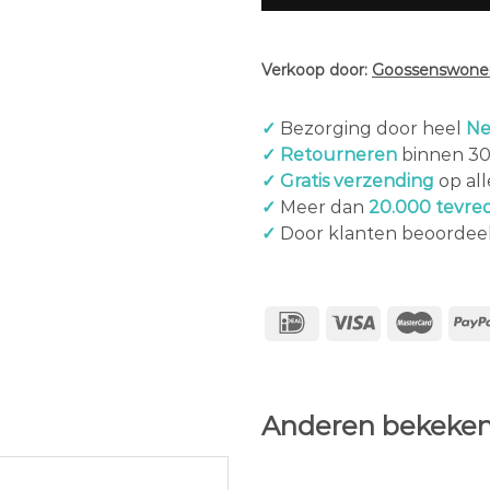
Verkoop door:
Goossenswonen
✓
Bezorging door heel
Ne
✓ Retourneren
binnen 3
✓ Gratis verzending
op al
✓
Meer dan
20.000 tevre
✓
Door klanten beoordee
Anderen bekeken