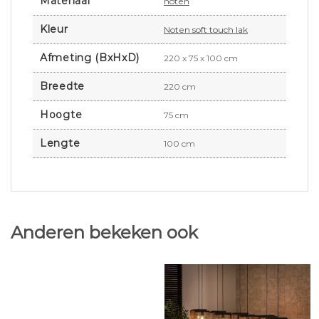
Materiaal
noten
Kleur
Noten soft touch lak
Afmeting (BxHxD)
220 x 75 x 100 cm
Breedte
220 cm
Hoogte
75 cm
Lengte
100 cm
Anderen bekeken ook