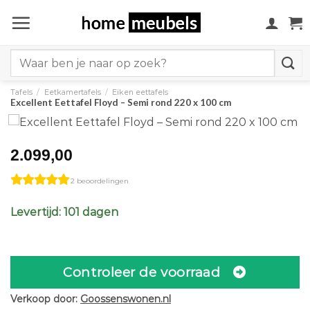
Ga
naar
inhoud
Search
for:
Tafels
/
Eetkamertafels
/
Eiken eettafels
Excellent Eettafel Floyd – Semi rond 220 x 100 cm
2.099,00
2 beoordelingen
Levertijd: 101 dagen
Controleer de voorraad
Verkoop door:
Goossenswonen.nl