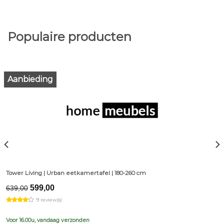
Populaire producten
Aanbieding
Tower Living | Urban eetkamertafel | 180-260 cm
Original
Current
599,00
639,00
price
price
9 review(s)
was:
is:
€639,00.
€599,00.
Voor 16.00u, vandaag verzonden