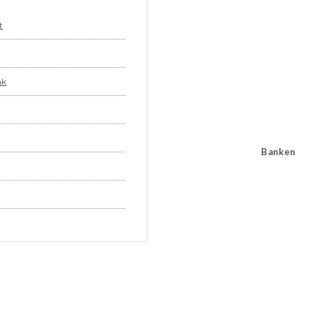
t
ak
Banken