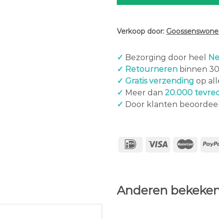
Verkoop door:
Goossenswonen
✓
Bezorging door heel
Ne
✓ Retourneren
binnen 3
✓ Gratis verzending
op al
✓
Meer dan
20.000 tevre
✓
Door klanten beoordee
Anderen bekeken