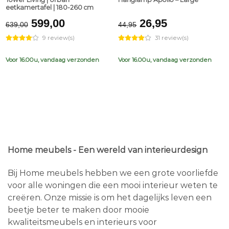
eetkamertafel | 180-260 cm
Original
Current
Original
Current
599,00
26,95
639,00
44,95
price
price
price
price
9 review(s)
31 review(s)
was:
is:
was:
is:
€639,00.
€599,00.
€44,95.
€26,95.
Voor 16.00u, vandaag verzonden
Voor 16.00u, vandaag verzonden
Home meubels - Een wereld van interieurdesign
Bij Home meubels hebben we een grote voorliefde
voor alle woningen die een mooi interieur weten te
creëren. Onze missie is om het dagelijks leven een
beetje beter te maken door mooie
kwaliteitsmeubels en interieurs voor