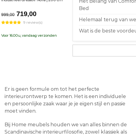
Het Belang van Comfort
Bed
Original
Current
719,00
999,00
price
price
Helemaal terug van weg
9 review(s)
was:
is:
Wat is de beste voorde
€999,00.
€719,00.
Voor 16.00u, vandaag verzonden
Er is geen formule om tot het perfecte
interieurontwerp te komen. Het is een individuele
en persoonlijke zaak waar je je eigen stijl en passie
moet vinden.
Bij Home meubels houden we van alles binnen de
Scandinavische interieurfilosofie, zowel klassiek als