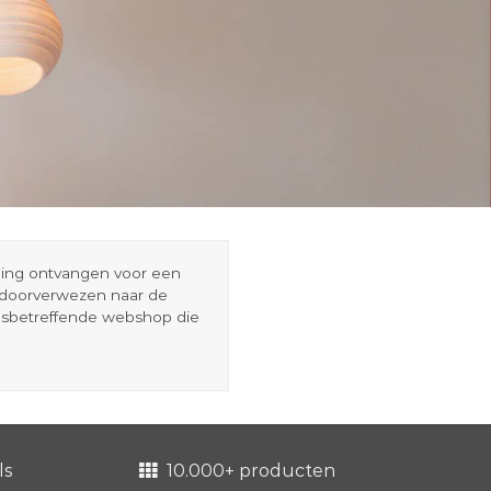
eding ontvangen voor een
r doorverwezen naar de
esbetreffende webshop die
ls
10.000+ producten