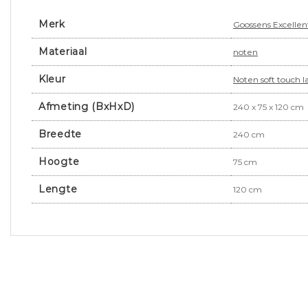
Merk
Goossens Excellen
Materiaal
noten
Kleur
Noten soft touch l
Afmeting (BxHxD)
240 x 75 x 120 cm
Breedte
240 cm
Hoogte
75 cm
Lengte
120 cm