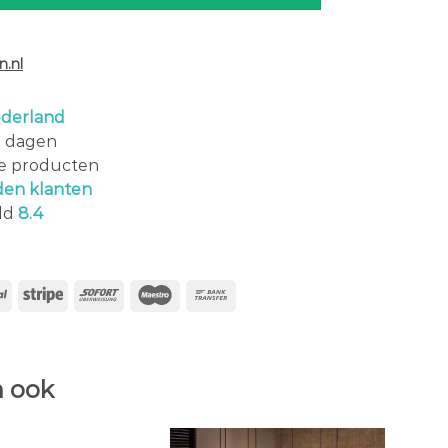
.nl
derland
0 dagen
le producten
den klanten
ld
8.4
 ook