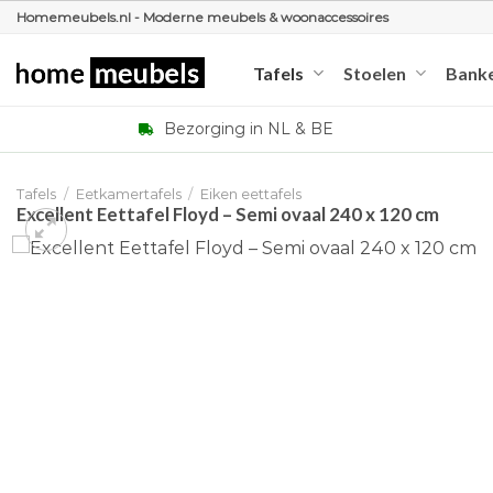
Ga
Homemeubels.nl - Moderne meubels & woonaccessoires
naar
inhoud
Tafels
Stoelen
Bank
Bezorging in NL & BE
Tafels
/
Eetkamertafels
/
Eiken eettafels
Excellent Eettafel Floyd – Semi ovaal 240 x 120 cm