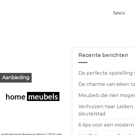
Tafels
Recente berichten
De perfecte opstelling
Aanbieding
De charme van eiken taf
Meubels die niet moge
Verhuizen naar Leiden:
sleutelstad
6 tips voor een modern 
Industrieel dressoir Nora | 200 cm