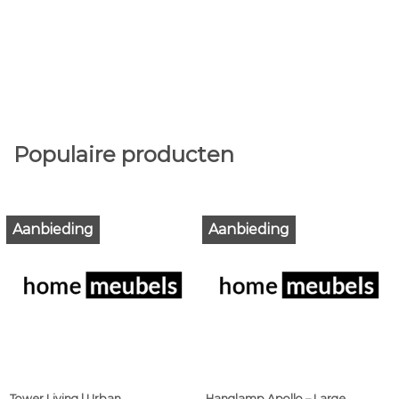
Populaire producten
Aanbieding
Aanbieding
Tower Living | Urban
Hanglamp Apollo – Large