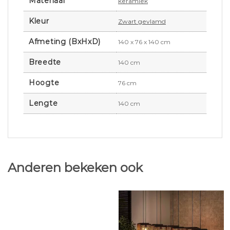
Materiaal
keramiek
Kleur
Zwart gevlamd
Afmeting (BxHxD)
140 x 76 x 140 cm
Breedte
140 cm
Hoogte
76 cm
Lengte
140 cm
Anderen bekeken ook