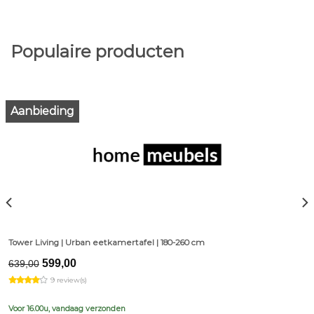
Populaire producten
Aanbieding
Tower Living | Urban eetkamertafel | 180-260 cm
Original
Current
599,00
639,00
price
price
9 review(s)
was:
is:
€639,00.
€599,00.
Voor 16.00u, vandaag verzonden