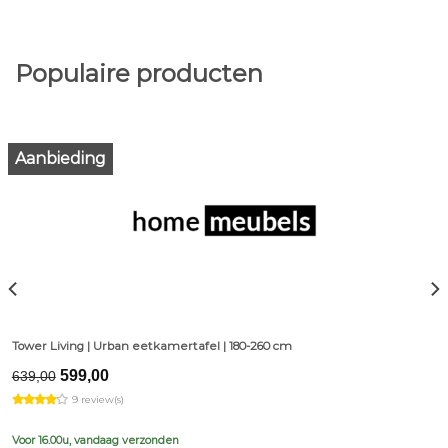
Populaire producten
Aanbieding
Tower Living | Urban eetkamertafel | 180-260 cm
Original
Current
599,00
639,00
price
price
9 review(s)
was:
is:
€639,00.
€599,00.
Voor 16.00u, vandaag verzonden