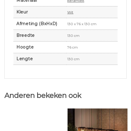
Materiaal
keramiek
Kleur
Wit
Afmeting (BxHxD)
130 x 76 x 130 cm
Breedte
130 cm
Hoogte
76 cm
Lengte
130 cm
Anderen bekeken ook