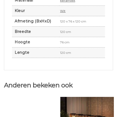
Materiaal
keramiek
Kleur
Wit
Afmeting (BxHxD)
120 x 76 x 120 cm
Breedte
120 cm
Hoogte
76 cm
Lengte
120 cm
Anderen bekeken ook