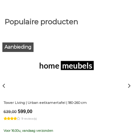
Populaire producten
Aanbieding
Tower Living | Urban eetkamertafel | 180-260 cm
Original
Current
599,00
639,00
price
price
9 review(s)
was:
is:
€639,00.
€599,00.
Voor 16.00u, vandaag verzonden