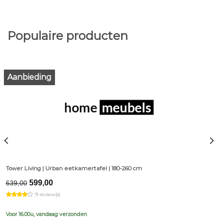
Populaire producten
Aanbieding
Tower Living | Urban eetkamertafel | 180-260 cm
Original
Current
599,00
639,00
price
price
9 review(s)
was:
is:
€639,00.
€599,00.
Voor 16.00u, vandaag verzonden