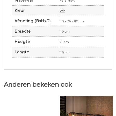
Materiaal
keramiek
Kleur
Wit
Afmeting (BxHxD)
110 x 76 x 110 cm
Breedte
110 cm
Hoogte
76 cm
Lengte
110 cm
Anderen bekeken ook