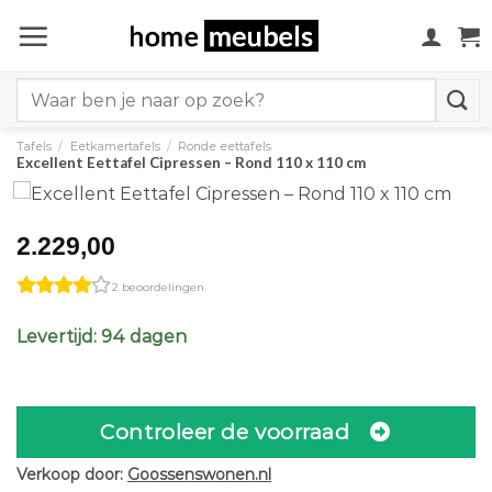
Ga
naar
inhoud
Search
for:
Tafels
/
Eetkamertafels
/
Ronde eettafels
Excellent Eettafel Cipressen – Rond 110 x 110 cm
2.229,00
2 beoordelingen
Levertijd: 94 dagen
Controleer de voorraad
Verkoop door:
Goossenswonen.nl