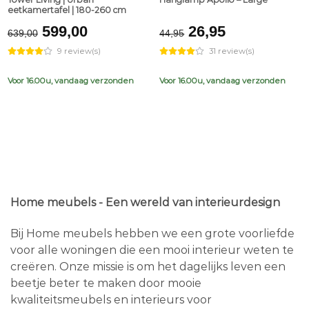
eetkamertafel | 180-260 cm
Original
Current
Original
Current
599,00
26,95
639,00
44,95
price
price
price
price
9 review(s)
31 review(s)
was:
is:
was:
is:
€639,00.
€599,00.
€44,95.
€26,95.
Voor 16.00u, vandaag verzonden
Voor 16.00u, vandaag verzonden
Home meubels - Een wereld van interieurdesign
Bij Home meubels hebben we een grote voorliefde
voor alle woningen die een mooi interieur weten te
creëren. Onze missie is om het dagelijks leven een
beetje beter te maken door mooie
kwaliteitsmeubels en interieurs voor