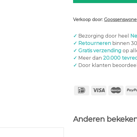
Verkoop door:
Goossenswonen
✓
Bezorging door heel
Ne
✓ Retourneren
binnen 3
✓ Gratis verzending
op al
✓
Meer dan
20.000 tevre
✓
Door klanten beoordee
Anderen bekeken