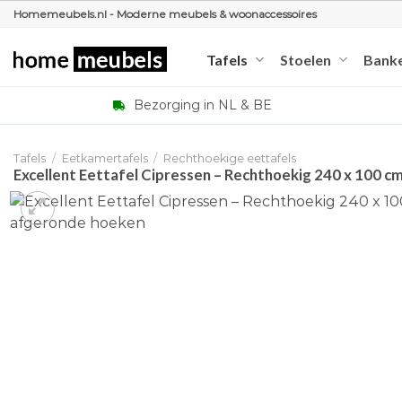
Ga
Homemeubels.nl - Moderne meubels & woonaccessoires
naar
inhoud
Tafels
Stoelen
Bank
Bezorging in NL & BE
Tafels
/
Eetkamertafels
/
Rechthoekige eettafels
Excellent Eettafel Cipressen – Rechthoekig 240 x 100 