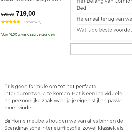
Het Belang van Comfort
Bed
Original
Current
719,00
999,00
price
price
Helemaal terug van weg
9 review(s)
was:
is:
Wat is de beste voorde
€999,00.
€719,00.
Voor 16.00u, vandaag verzonden
Er is geen formule om tot het perfecte
interieurontwerp te komen. Het is een individuele
en persoonlijke zaak waar je je eigen stijl en passie
moet vinden.
Bij Home meubels houden we van alles binnen de
Scandinavische interieurfilosofie, zowel klassiek als