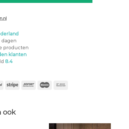
.nl
derland
0 dagen
le producten
den klanten
ld
8.4
 ook