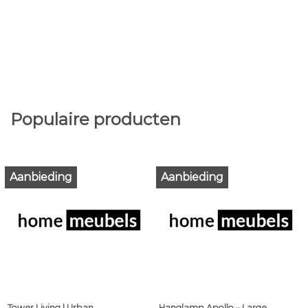
Populaire producten
Aanbieding
Aanbieding
Tower Living | Urban
Hanglamp Apollo – Large