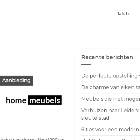
Tafels
Recente berichten
De perfecte opstelling
Aanbieding
De charme van eiken taf
Meubels die niet moge
Verhuizen naar Leiden:
sleutelstad
6 tips voor een modern 
Industrieel dressoir Nora | 200 cm