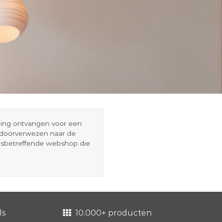
eding ontvangen voor een
r doorverwezen naar de
esbetreffende webshop die
ls
10.000+ producten