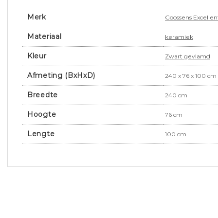
Merk
Goossens Excellen
Materiaal
keramiek
Kleur
Zwart gevlamd
Afmeting (BxHxD)
240 x 76 x 100 cm
Breedte
240 cm
Hoogte
76 cm
Lengte
100 cm