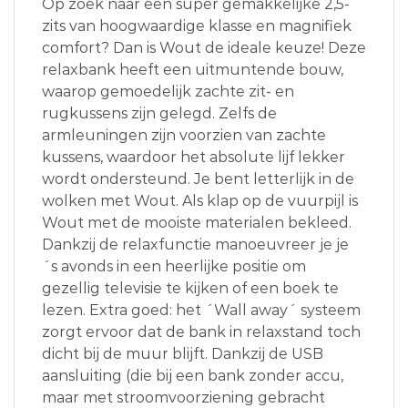
Op zoek naar een super gemakkelijke 2,5-
zits van hoogwaardige klasse en magnifiek
comfort? Dan is Wout de ideale keuze! Deze
relaxbank heeft een uitmuntende bouw,
waarop gemoedelijk zachte zit- en
rugkussens zijn gelegd. Zelfs de
armleuningen zijn voorzien van zachte
kussens, waardoor het absolute lijf lekker
wordt ondersteund. Je bent letterlijk in de
wolken met Wout. Als klap op de vuurpijl is
Wout met de mooiste materialen bekleed.
Dankzij de relaxfunctie manoeuvreer je je
´s avonds in een heerlijke positie om
gezellig televisie te kijken of een boek te
lezen. Extra goed: het ´Wall away´ systeem
zorgt ervoor dat de bank in relaxstand toch
dicht bij de muur blijft. Dankzij de USB
aansluiting (die bij een bank zonder accu,
maar met stroomvoorziening gebracht