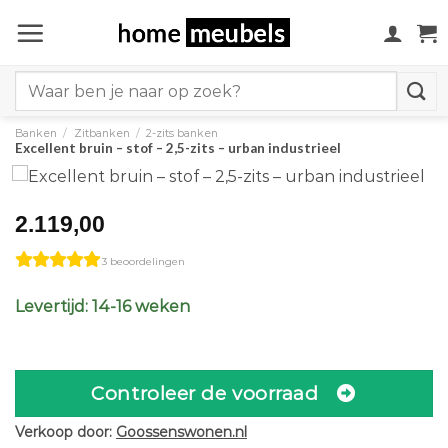
Ga
naar
inhoud
Search
for:
Banken
/
Zitbanken
/
2-zits banken
Excellent bruin – stof – 2,5-zits – urban industrieel
2.119,00
3 beoordelingen
Levertijd: 14-16 weken
Controleer de voorraad
Verkoop door:
Goossenswonen.nl