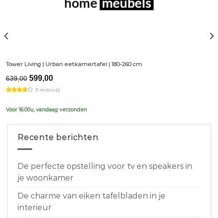
Tower Living | Urban eetkamertafel | 180-260 cm
Original
Current
599,00
639,00
price
price
9 review(s)
was:
is:
€639,00.
€599,00.
Voor 16.00u, vandaag verzonden
Recente berichten
De perfecte opstelling voor tv en speakers in
je woonkamer
De charme van eiken tafelbladen in je
interieur