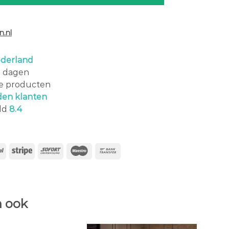
.nl
derland
0 dagen
le producten
den klanten
ld
8.4
 ook