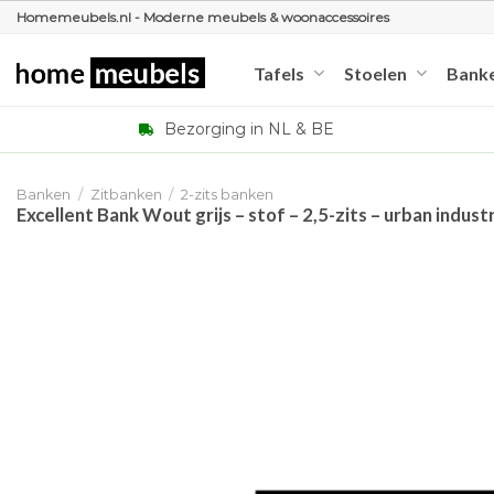
Ga
Homemeubels.nl - Moderne meubels & woonaccessoires
naar
inhoud
Tafels
Stoelen
Bank
Bezorging in NL & BE
Banken
/
Zitbanken
/
2-zits banken
Excellent Bank Wout grijs – stof – 2,5-zits – urban indust