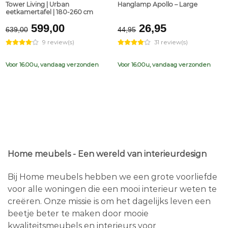
Tower Living | Urban
Hanglamp Apollo – Large
eetkamertafel | 180-260 cm
Original
Current
Original
Current
599,00
26,95
639,00
44,95
price
price
price
price
9 review(s)
31 review(s)
was:
is:
was:
is:
€639,00.
€599,00.
€44,95.
€26,95.
Voor 16.00u, vandaag verzonden
Voor 16.00u, vandaag verzonden
Home meubels - Een wereld van interieurdesign
Bij Home meubels hebben we een grote voorliefde
voor alle woningen die een mooi interieur weten te
creëren. Onze missie is om het dagelijks leven een
beetje beter te maken door mooie
kwaliteitsmeubels en interieurs voor