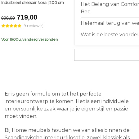
Industrieel dressoir Nora | 200 cm
Het Belang van Comfort
Bed
Original
Current
719,00
999,00
price
price
Helemaal terug van weg
9 review(s)
was:
is:
Wat is de beste voorde
€999,00.
€719,00.
Voor 16.00u, vandaag verzonden
Er is geen formule om tot het perfecte
interieurontwerp te komen. Het is een individuele
en persoonlijke zaak waar je je eigen stijl en passie
moet vinden.
Bij Home meubels houden we van alles binnen de
Scandinavische interieurfilosofie, zowel klassiek als