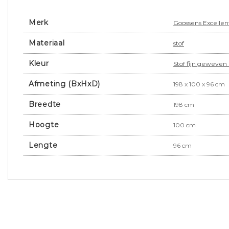
Merk
Goossens Excellen
Materiaal
stof
Kleur
Stof fijn geweven z
Afmeting (BxHxD)
198 x 100 x 96 cm
Breedte
198 cm
Hoogte
100 cm
Lengte
96 cm