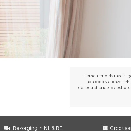
Homemeubels maakt gebru
aankoop via onze link
desbetreffende webshop. 
Bezorging in NL & BE
Groot aa