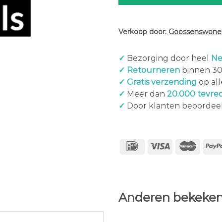
Verkoop door:
Goossenswonen
✓
Bezorging door heel
Ne
✓ Retourneren
binnen 3
✓ Gratis verzending
op al
✓
Meer dan
20.000 tevre
✓
Door klanten beoordee
Anderen bekeken