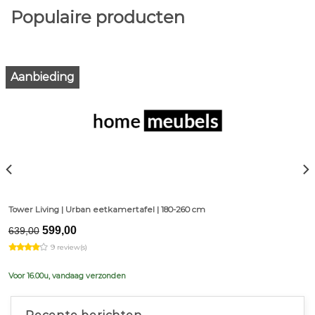
Populaire producten
Aanbieding
Tower Living | Urban eetkamertafel | 180-260 cm
Original
Current
599,00
639,00
price
price
9 review(s)
was:
is:
€639,00.
€599,00.
Voor 16.00u, vandaag verzonden