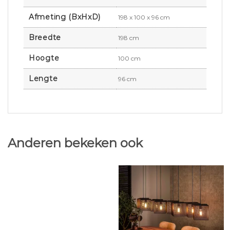
Afmeting (BxHxD)
198 x 100 x 96 cm
Breedte
198 cm
Hoogte
100 cm
Lengte
96 cm
Anderen bekeken ook