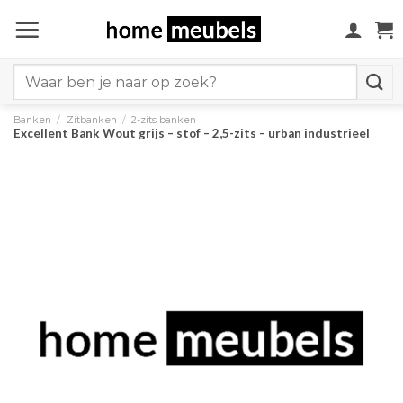
Ga
naar
inhoud
Search
for:
Banken
/
Zitbanken
/
2-zits banken
Excellent Bank Wout grijs – stof – 2,5-zits – urban industrieel