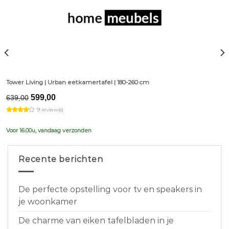
Tower Living | Urban eetkamertafel | 180-260 cm
Original
Current
599,00
639,00
price
price
9 review(s)
was:
is:
€639,00.
€599,00.
Voor 16.00u, vandaag verzonden
Recente berichten
De perfecte opstelling voor tv en speakers in
je woonkamer
De charme van eiken tafelbladen in je