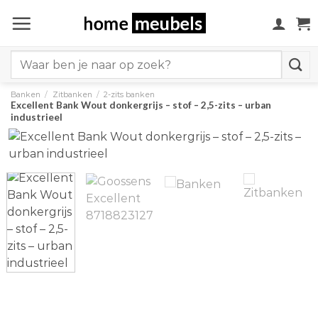
Ga
naar
inhoud
Search
for:
Banken
/
Zitbanken
/
2-zits banken
Excellent Bank Wout donkergrijs – stof – 2,5-zits – urban
industrieel